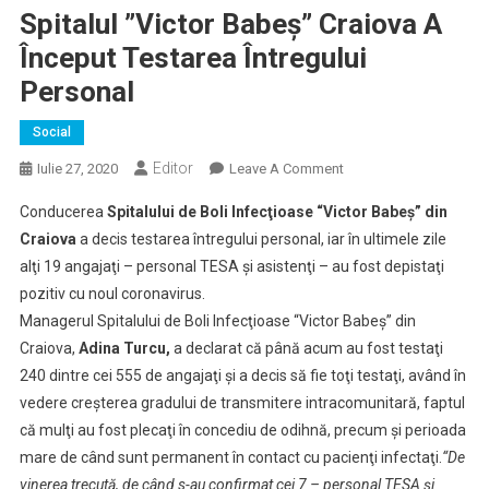
Spitalul ”Victor Babeş” Craiova A
Început Testarea Întregului
Personal
Social
Editor
On
Iulie 27, 2020
Leave A Comment
Spitalul
Conducerea
Spitalului de Boli Infecţioase “Victor Babeş” din
”Victor
Craiova
a decis testarea întregului personal, iar în ultimele zile
Babeş”
alţi 19 angajaţi – personal TESA şi asistenţi – au fost depistaţi
Craiova
pozitiv cu noul coronavirus.
A
Început
Managerul Spitalului de Boli Infecţioase “Victor Babeş” din
Testarea
Craiova,
Adina Turcu,
a declarat că până acum au fost testaţi
Întregului
240 dintre cei 555 de angajaţi şi a decis să fie toţi testaţi, având în
Personal
vedere creşterea gradului de transmitere intracomunitară, faptul
că mulţi au fost plecaţi în concediu de odihnă, precum şi perioada
mare de când sunt permanent în contact cu pacienţi infectaţi.
“De
vinerea trecută, de când s-au confirmat cei 7 – personal TESA şi