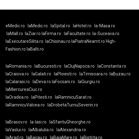
eMedic.ro
laMedic.ro
laSpital.ro
laHotel.ro
la-Masa.ro
laMall.ro
laZiar.ro
laFirma.ro
laFacultate.ro
la-Suceava.ro
laExecutareSilita.ro
laChisinau.ro
laPiatraNeamt.ro
High-
Fashion.ro
laBalti.ro
laRomania.ro
laBucuresti.ro
laClujNapoca.ro
laConstanta.ro
laCraiova.ro
laGalati.ro
laPloiesti.ro
laTimisoara.ro
laBuzau.ro
laCalarasi.ro
laDeva.ro
laFocsani.ro
laGiurgiu.ro
laMiercureaCiuc.ro
laOradea.ro
laPitesti.ro
laRamnicuSarat.ro
laRamnicuValcea.ro
laDrobetaTurnuSeverin.ro
laBrasov.ro
la-Iasi.ro
laSfantuGheorghe.ro
laVaslui.ro
laAlbaIulia.ro
laAlexandria.ro
laArad.ro
laBacau.ro
laBaiaMare.ro
laBistrita.ro