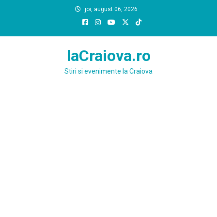
Skip
joi, august 06, 2026
to
content
laCraiova.ro
Stiri si evenimente la Craiova