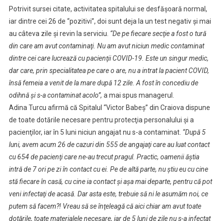
Potrivit sursei citate, activitatea spitalului se desfăşoară normal,
iar dintre cei 26 de “pozitivi”, doi sunt deja la un test negativ şi mai
au câteva zile şi revin la serviciu.
“De pe fiecare secţie a fost o tură
din care am avut contaminaţi. Nu am avut niciun medic contaminat
dintre cei care lucrează cu pacienţii COVID-19. Este un singur medic,
dar care, prin specialitatea pe care o are, nu a intrat la pacient COVID,
însă femeia a venit de la mare după 12 zile. A fost în concediu de
odihnă şi s-a contaminat acolo”,
a mai spus managerul.
Adina Turcu afirmă că Spitalul “Victor Babeş” din Craiova dispune
de toate dotările necesare pentru protecţia personalului şi a
pacienţilor, iar în 5 luni niciun angajat nu s-a contaminat.
“După 5
luni, avem acum 26 de cazuri din 555 de angajaţi care au luat contact
cu 654 de pacienţi care ne-au trecut pragul. Practic, oamenii ăştia
intră de 7 ori pe zi în contact cu ei. Pe de altă parte, nu ştiu eu cu cine
stă fiecare în casă, cu cine ia contact şi aşa mai departe, pentru că pot
veni infectaţi de acasă. Dar asta este, trebuie să ni le asumăm noi, ce
putem să facem?! Vreau să se înţeleagă că aici chiar am avut toate
dotările, toate materialele necesare, iar de 5 luni de zile nu s-a infectat