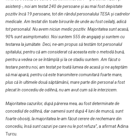
asistenţi -, noi am testat 240 de persoane şi au mai fost depistate
pozitiv încă 19 persoane, tot din rândul personalului TESA şi cadrelor
medicale. Am testat din toate birourile de unde au fost ceilalţi, adică
tot personalul. Nu avem niciun medic pozitiv. Majoritatea sunt acasă,
90% sunt asimptomatici. Noi suntem 555 de angajaţi şi suntem cu
testarea la jumătate. Deci, ne-am propus să testăm tot personalul
spitalului, pentru că am considerat că aceasta este o metodă bună,
pentru a vedea ce se întâmplă şi la ce stadiu suntem. Am făcut o
testare pentru noi, am testat pe toată lumea de acasă şi ne aşteptăm
să mai apară, pentru că este transmitere comunitară foarte mare,
plus că în ultimele două săptămânii, mare parte din personal a fost
plecat în concediu de odihnă, nu am avut cum să le interzicem.
Majoritatea cazurilor, după părerea mea, au fost determinate de
concediul de odihnă, dar oamenii sunt după 4 luni de muncă, sunt
foarte obosiţi, la majoritatea le-am făcut cerere de rechemare din
concediu, însă sunt cazuri pe care nu le pot refuza”
, a afirmat Adina
Turcu.