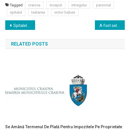
Tagged
craiova
inceput
intregului
personal
spitalul
testarea
victor babes
Navigare
Spitalele din Craiova vor primi 23 milioane euro pentru dotări necesare combaterii SARS-CoV-2
A fost selectat un câștigător pentru 17 tramvaie destinate Craiovei
în
RELATED POSTS
articole
Se Amână Termenul De Plată Pentru Impozitele Pe Proprietate