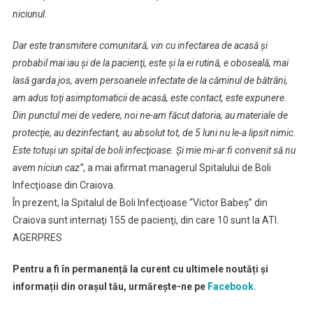
niciunul.
Dar este transmitere comunitară, vin cu infectarea de acasă şi
probabil mai iau şi de la pacienţi, este şi la ei rutină, e oboseală, mai
lasă garda jos, avem persoanele infectate de la căminul de bătrâni,
am adus toţi asimptomaticii de acasă, este contact, este expunere.
Din punctul mei de vedere, noi ne-am făcut datoria, au materiale de
protecţie, au dezinfectant, au absolut tot, de 5 luni nu le-a lipsit nimic.
Este totuşi un spital de boli infecţioase. Şi mie mi-ar fi convenit să nu
avem niciun caz”
, a mai afirmat managerul Spitalului de Boli
Infecţioase din Craiova.
În prezent, la Spitalul de Boli Infecţioase “Victor Babeş” din
Craiova sunt internaţi 155 de pacienţi, din care 10 sunt la ATI.
AGERPRES
Pentru a fi în permanență la curent cu ultimele noutăți și
informații din orașul tău, urmărește-ne pe
Facebook.