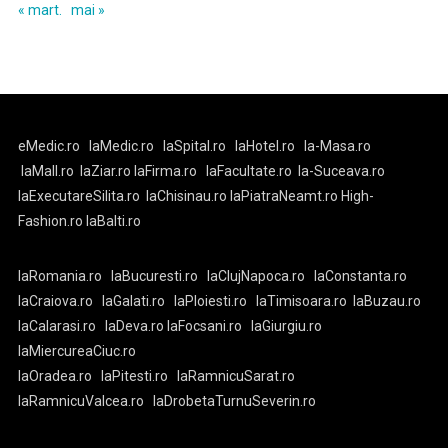
« mart.
mai »
eMedic.ro
laMedic.ro
laSpital.ro
laHotel.ro
la-Masa.ro
laMall.ro
laZiar.ro
laFirma.ro
laFacultate.ro
la-Suceava.ro
laExecutareSilita.ro
laChisinau.ro
laPiatraNeamt.ro
High-
Fashion.ro
laBalti.ro
laRomania.ro
laBucuresti.ro
laClujNapoca.ro
laConstanta.ro
laCraiova.ro
laGalati.ro
laPloiesti.ro
laTimisoara.ro
laBuzau.ro
laCalarasi.ro
laDeva.ro
laFocsani.ro
laGiurgiu.ro
laMiercureaCiuc.ro
laOradea.ro
laPitesti.ro
laRamnicuSarat.ro
laRamnicuValcea.ro
laDrobetaTurnuSeverin.ro