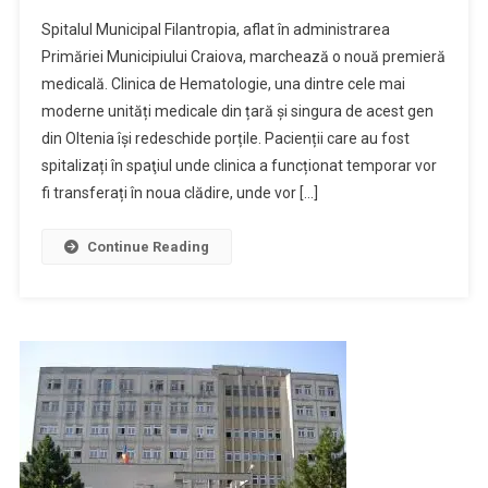
Singura
Spitalul Municipal Filantropia, aflat în administrarea
Clinică
Primăriei Municipiului Craiova, marchează o nouă premieră
De
medicală. Clinica de Hematologie, una dintre cele mai
Hematologie
moderne unități medicale din țară și singura de acest gen
Din
Oltenia,
din Oltenia își redeschide porțile. Pacienții care au fost
Reabilitată
spitalizați în spaţiul unde clinica a funcționat temporar vor
În
fi transferați în noua clădire, unde vor […]
Totalitate
De
Continue Reading
Primăria
Craiova