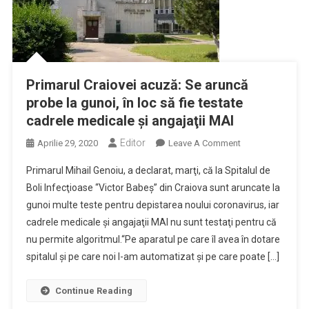
Primarul Craiovei acuză: Se aruncă
probe la gunoi, în loc să fie testate
cadrele medicale şi angajaţii MAI
Editor
On
Aprilie 29, 2020
Leave A Comment
Primarul
Primarul Mihail Genoiu, a declarat, marţi, că la Spitalul de
Craiovei
Boli Infecţioase “Victor Babeş” din Craiova sunt aruncate la
Acuză:
gunoi multe teste pentru depistarea noului coronavirus, iar
Se
cadrele medicale şi angajaţii MAI nu sunt testaţi pentru că
Aruncă
Probe
nu permite algoritmul.“Pe aparatul pe care îl avea în dotare
La
spitalul şi pe care noi l-am automatizat şi pe care poate […]
Gunoi,
În
Continue Reading
Loc