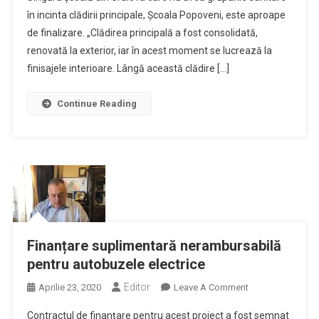
în incinta clădirii principale, Școala Popoveni, este aproape
Beneficia
De
de finalizare. „Clădirea principală a fost consolidată,
Condiții
renovată la exterior, iar în acest moment se lucrează la
Excelente
finisajele interioare. Lângă această clădire […]
Pentru
Desfășurarea
Continue Reading
Orelor
De
Curs
Finanțare suplimentară nerambursabilă
pentru autobuzele electrice
Editor
On
Aprilie 23, 2020
Leave A Comment
Finanțare
Contractul de finanțare pentru acest proiect a fost semnat