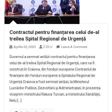
Contractul pentru finanțarea celui de-al
treilea Spital Regional de Urgență
Editor
On
Aprilie 30, 2020
Leave A Comment
Contractul
Guvernul a semnat astăzi contractul pentru finanțarea
Pentru
celui de-al treilea Spital Regional de Urgență, care va fi
Finanțarea
construit în Craiova, din fonduri europene Contractul de
Celui
finanțare din fonduri europene a Spitalului Regional de
De-
Al
Urgență Craiova a fost semnat astăzi, la Ministerul
Treilea
Lucrărilor Publice, Dezvoltării și Administrației, în prezența
Spital
viceprim-ministrului Raluca Turcan, a ministrului Sănătății,
Regional
Nelu […]
De
Urgență