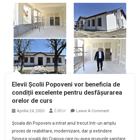
Elevii Școlii Popoveni vor beneficia de
condiții excelente pentru desfășurarea
orelor de curs
Editor
On
Aprilie 24, 2020
Leave A Comment
Elevii
Școala din Popoveni a intrat anul trecut într-un amplu
Școlii
proces de reabilitare, modernizare, dar și extindere.
Popoveni
Singura școală din Craiova care nu avea grupurile sanitare
Vor