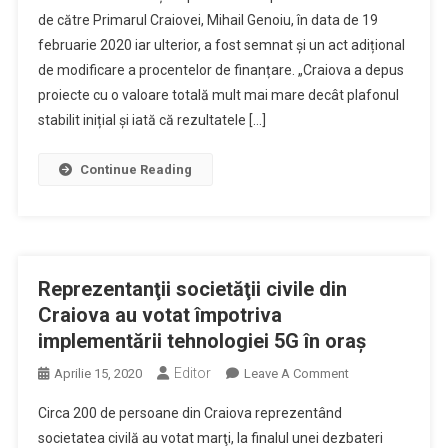
Suplimentară
de către Primarul Craiovei, Mihail Genoiu, în data de 19
Nerambursabilă
februarie 2020 iar ulterior, a fost semnat și un act adițional
Pentru
de modificare a procentelor de finanțare. „Craiova a depus
Autobuzele
Electrice
proiecte cu o valoare totală mult mai mare decât plafonul
stabilit inițial și iată că rezultatele […]
Continue Reading
Reprezentanţii societăţii civile din
Craiova au votat împotriva
implementării tehnologiei 5G în oraş
Editor
On
Aprilie 15, 2020
Leave A Comment
Reprezentanţii
Circa 200 de persoane din Craiova reprezentând
Societăţii
societatea civilă au votat marţi, la finalul unei dezbateri
Civile