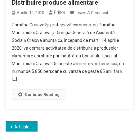
Distribuire produse alimentare
Editor
On
Aprilie 14, 2020
Leave A Comment
Distribuire
Primăria Craiova își protejează comunitatea Primăria
Produse
Municipiului Craiova şi Direcţia Generală de Asistenţă
Alimentare
Socială Craiova anunţă că, începând de marți, 14 aprilie
2020, va demara activitatea de distribuire a produselor
alimentare aprobate prin hotărârea Consiliului Local al
Municipiului Craiova. De aceste alimente vor beneficia, un
număr de 5.850 persoane cu vârsta de peste 65 ani, fără
[…]
Continue Reading
Navigare
Articole mai vechi