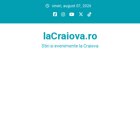
Skip
vineri, august 07, 2026
to
content
laCraiova.ro
Stiri si evenimente la Craiova