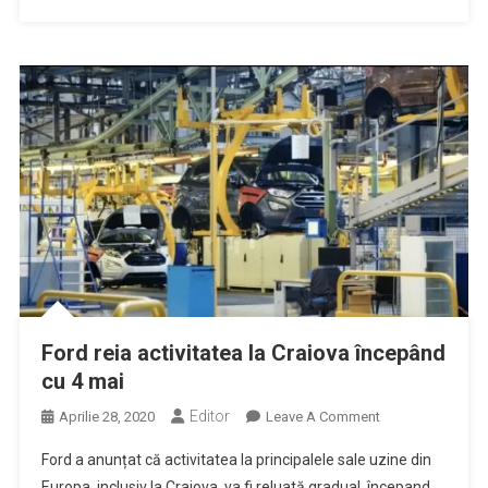
Să
Fie
Testate
Cadrele
Medicale
Şi
Angajaţii
MAI
Ford reia activitatea la Craiova începând
cu 4 mai
Editor
On
Aprilie 28, 2020
Leave A Comment
Ford
Ford a anunțat că activitatea la principalele sale uzine din
Reia
Europa, inclusiv la Craiova, va fi reluată gradual, începand