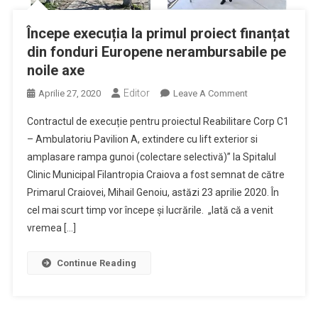
Începe execuția la primul proiect finanțat
din fonduri Europene nerambursabile pe
noile axe
Editor
On
Aprilie 27, 2020
Leave A Comment
Începe
Contractul de execuție pentru proiectul Reabilitare Corp C1
Execuția
– Ambulatoriu Pavilion A, extindere cu lift exterior si
La
amplasare rampa gunoi (colectare selectivă)” la Spitalul
Primul
Clinic Municipal Filantropia Craiova a fost semnat de către
Proiect
Finanțat
Primarul Craiovei, Mihail Genoiu, astăzi 23 aprilie 2020. În
Din
cel mai scurt timp vor începe și lucrările. „Iată că a venit
Fonduri
vremea […]
Europene
Nerambursabile
Continue Reading
Pe
Noile
Axe