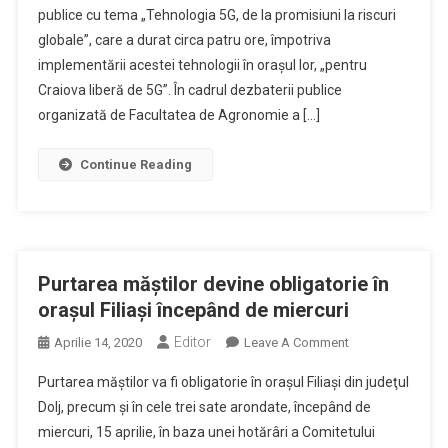
publice cu tema „Tehnologia 5G, de la promisiuni la riscuri
Din
globale”, care a durat circa patru ore, împotriva
Craiova
Au
implementării acestei tehnologii în oraşul lor, „pentru
Votat
Craiova liberă de 5G”. În cadrul dezbaterii publice
Împotriva
organizată de Facultatea de Agronomie a […]
Implementării
Tehnologiei
Continue Reading
5G
În
Oraş
Purtarea măştilor devine obligatorie în
oraşul Filiaşi începând de miercuri
Editor
On
Aprilie 14, 2020
Leave A Comment
Purtarea
Purtarea măştilor va fi obligatorie în oraşul Filiaşi din judeţul
Măştilor
Dolj, precum şi în cele trei sate arondate, începând de
Devine
miercuri, 15 aprilie, în baza unei hotărâri a Comitetului
Obligatorie