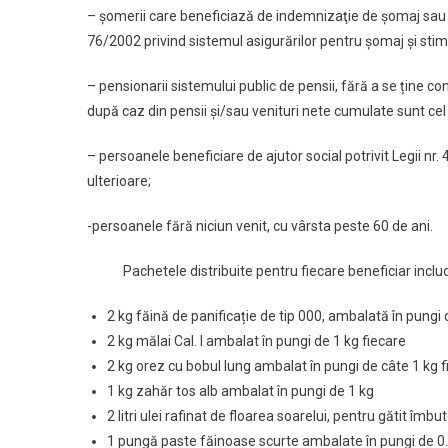
– şomerii care beneficiază de indemnizaţie de şomaj sau ca
76/2002 privind sistemul asigurărilor pentru şomaj şi stimu
– pensionarii sistemului public de pensii, fără a se ține co
după caz din pensii și/sau venituri nete cumulate sunt cel
– persoanele beneficiare de ajutor social potrivit Legii nr
ulterioare;
-persoanele fără niciun venit, cu vârsta peste 60 de ani.
Pachetele distribuite pentru fiecare beneficiar inclu
2 kg făină de panificație de tip 000, ambalată în pungi 
2 kg mălai Cal. I ambalat în pungi de 1 kg fiecare
2 kg orez cu bobul lung ambalat în pungi de câte 1 kg f
1 kg zahăr tos alb ambalat în pungi de 1 kg
2 litri ulei rafinat de floarea soarelui, pentru gătit îmbut
1 pungă paste făinoase scurte ambalate în pungi de 0.