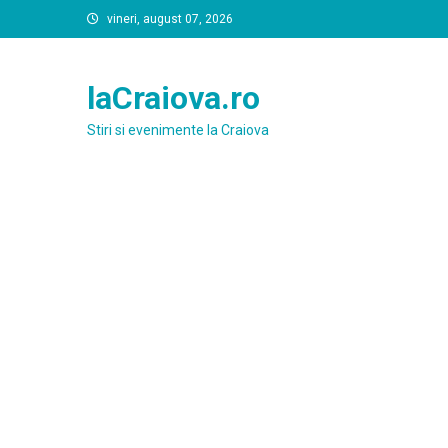
Skip
vineri, august 07, 2026
to
content
laCraiova.ro
Stiri si evenimente la Craiova