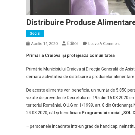
Distribuire Produse Alimentar
Social
Editor
On
Aprilie 14, 2020
Leave A Comment
Distribui
Primăria Craiova își protejează comunitatea
Produse
Alimenta
Primăria Municipiului Craiova şi Direcţia Generală de Asis
demara activitatea de distribuire a produselor alimentare 
De aceste alimente vor beneficia, un număr de 5.850 perso
vizate de prevederile Decretului nr. 195 din 16.03.2020 em
teritoriul României, O.U.G nr. 1/1999, art. 8 din Ordonanța M
24.03.2020, cât și beneficiarii
Programului social „SOLI
– persoanele încadrate într-un grad de handicap, neinstitu