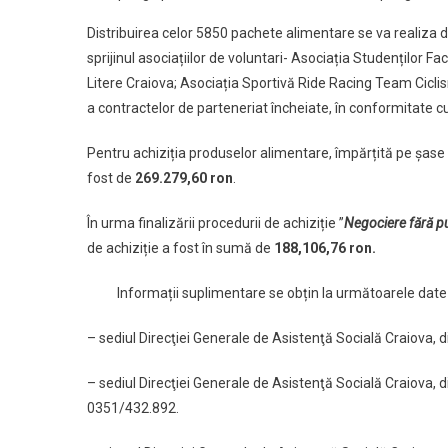
Distribuirea celor 5850 pachete alimentare se va realiza d
sprijinul asociațiilor de voluntari- Asociația Studenților Fa
Litere Craiova; Asociația Sportivă Ride Racing Team Ciclis
a contractelor de parteneriat încheiate, în conformitate 
Pentru achiziția produselor alimentare, împărțită pe șase 
fost de
269.279,60 ron
.
În urma finalizării procedurii de achiziție ”
Negociere fără pub
de achiziție a fost în sumă de
188,106,76 ron.
Informații suplimentare se obțin la următoarele date 
– sediul Direcţiei Generale de Asistenţă Socială Craiova, din 
– sediul Direcţiei Generale de Asistenţă Socială Craiova, d
0351/432.892.