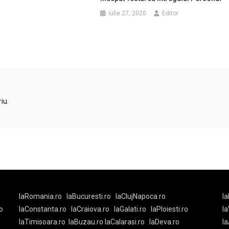
iulie 27, 2020
Editor
iu.
laRomania.ro
laBucuresti.ro
laClujNapoca.ro
la
o
laConstanta.ro
laCraiova.ro
laGalati.ro
laPloiesti.ro
l
laTimisoara.ro
laBuzau.ro
laCalarasi.ro
laDeva.ro
la