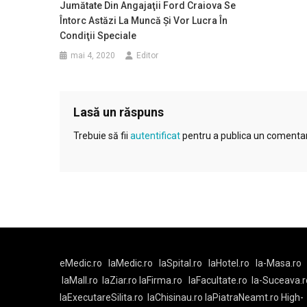
Jumătate Din Angajaţii Ford Craiova Se
Întorc Astăzi La Muncă Și Vor Lucra În
Condiţii Speciale
mai 4, 2020
Editor
Lasă un răspuns
Trebuie să fii
autentificat
pentru a publica un comentar
eMedic.ro
laMedic.ro
laSpital.ro
laHotel.ro
la-Masa.ro
laMall.ro
laZiar.ro
laFirma.ro
laFacultate.ro
la-Suceava.r
laExecutareSilita.ro
laChisinau.ro
laPiatraNeamt.ro
High-