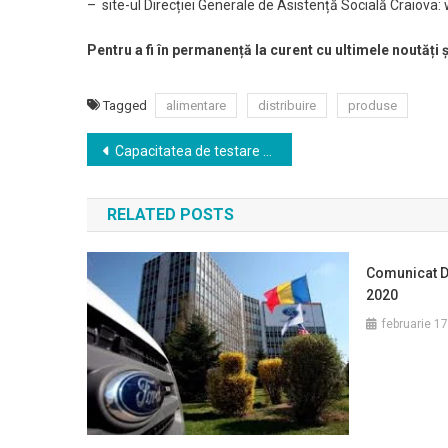
– site-ul Direcției Generale de Asistență Socială Craiova
Pentru a fi în permanență la curent cu ultimele noutăți 
Tagged
alimentare
distribuire
produse
Navigare
Capacitatea de testare pentru COVID-19 a Spitalului ”Victor Babeş” din Craiova a crescut de la 40 la 280 teste pe zi
în
RELATED POSTS
articole
Comunicat D
2020
februarie 1