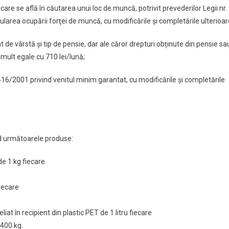
re se află în căutarea unui loc de muncă, potrivit prevederilor Legii nr.
larea ocupării forţei de muncă, cu modificările şi completările ulterioar
nt de vârstă și tip de pensie, dar ale căror drepturi obținute din pensie sa
 mult egale cu 710 lei/lună;
. 416/2001 privind venitul minim garantat, cu modificările şi completările
d următoarele produse:
de 1 kg fiecare
iecare
eliat în recipient din plastic PET de 1 litru fiecare
400 kg.