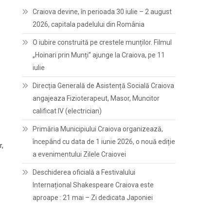
Craiova devine, în perioada 30 iulie – 2 august
2026, capitala padelului din România
O iubire construită pe crestele munților. Filmul
„Hoinari prin Munți” ajunge la Craiova, pe 11
iulie
Direcția Generală de Asistență Socială Craiova
angajeaza Fizioterapeut, Masor, Muncitor
calificat IV (electrician)
Primăria Municipiului Craiova organizează,
începând cu data de 1 iunie 2026, o nouă ediție
r,
a evenimentului Zilele Craiovei
Deschiderea oficială a Festivalului
Internațional Shakespeare Craiova este
aproape : 21 mai – Zi dedicata Japoniei