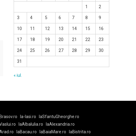
1
2
3
4
5
6
7
8
9
10
11
12
13
14
15
16
17
18
19
20
21
22
23
24
25
26
27
28
29
30
31
« iul.
Brasov.ro
la-Iasi.ro
laSfantuGheorghe.ro
aVaslui.ro
laAlbaIulia.ro
laAlexandria.ro
Arad.ro
laBacau.ro
laBaiaMare.ro
laBistrita.ro