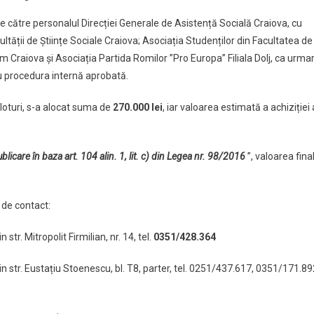
e către personalul Direcției Generale de Asistență Socială Craiova, cu
cultății de Științe Sociale Craiova; Asociația Studenților din Facultatea de
m Craiova și Asociația Partida Romilor ”Pro Europa” Filiala Dolj, ca urma
cu procedura internă aprobată.
loturi, s-a alocat suma de
270.000 lei
, iar valoarea estimată a achiziției 
licare în baza art. 104 alin. 1, lit. c) din Legea nr. 98/2016
”, valoarea fina
de contact:
str. Mitropolit Firmilian, nr. 14, tel.
0351/428.364
in str. Eustațiu Stoenescu, bl. T8, parter, tel. 0251/437.617, 0351/171.89