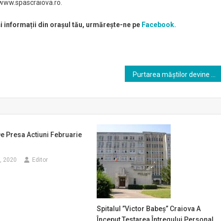
: www.spascraiova.ro.
și informații din orașul tău, urmărește-ne pe
Facebook.
Purtarea măştilor devine obligatorie în oraşul Filiaşi începând de miercuri
e Presa Actiuni Februarie
7, 2020
Editor
Spitalul ”Victor Babeş” Craiova A
Început Testarea Întregului Personal