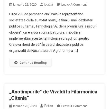
Editor
On
Ianuarie 22, 2020
Leave A Comment
Reprezentanţii
Circa 200 de persoane din Craiova reprezentând
Societăţii
societatea civilă au votat marţi, la finalul unei dezbateri
Civile
publice cu tema „Tehnologia 5G, de la promisiuni la riscuri
Din
globale”, care a durat circa patru ore, împotriva
Craiova
Au
implementării acestei tehnologii în oraşul lor, „pentru
Votat
Craiova liberă de 5G”. În cadrul dezbaterii publice
Împotriva
organizată de Facultatea de Agronomie a […]
Implementării
Tehnologiei
Continue Reading
5G
În
Oraş
„Anotimpurile” de Vivaldi la Filarmonica
„Oltenia”
Editor
On
Ianuarie 22, 2020
Leave A Comment