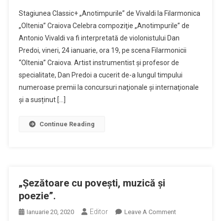
„Anotimpurile”
Stagiunea Classic+ „Anotimpurile” de Vivaldi la Filarmonica
De
„Oltenia” Craiova Celebra compoziţie „Anotimpurile” de
Vivaldi
Antonio Vivaldi va fi interpretată de violonistului Dan
La
Predoi, vineri, 24 ianuarie, ora 19, pe scena Filarmonicii
Filarmonica
„Oltenia”
“Oltenia” Craiova. Artist instrumentist şi profesor de
specialitate, Dan Predoi a cucerit de-a lungul timpului
numeroase premii la concursuri naţionale şi internaţionale
și a susținut […]
Continue Reading
„Şezătoare cu poveşti, muzică şi
poezie”.
Editor
On
Ianuarie 20, 2020
Leave A Comment