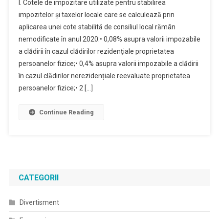
I. Cotele de impozitare utilizate pentru stabilirea
Privind
impozitelor și taxelor locale care se calculează prin
Nivelurile
aplicarea unei cote stabilită de consiliul local rămân
Impozitelor
nemodificate în anul 2020:• 0,08% asupra valorii impozabile
Şi
Taxelor
a clădirii în cazul clădirilor rezidențiale proprietatea
Locale
persoanelor fizice;• 0,4% asupra valorii impozabile a clădirii
În
în cazul clădirilor nerezidențiale reevaluate proprietatea
Municipiul
persoanelor fizice;• 2 […]
Craiova,
Pe
Continue Reading
Anul
2020
CATEGORII
Divertisment