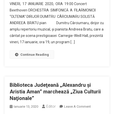
VINERI, 17 IANUARIE 2020, ORA 19:00 Concert
Vineri,
Beethoven ORCHESTRA SIMFONICĂ A FILARMONICII
La
“OLTENIA” DIRIJOR DUMITRU CÂRCIUMARU SOLISTĂ
Filarmonica
Oltenia
ANDREEA BRATU pian Dumitru Cârciumaru, dirijor cu
amplu repertoriu muzical, şi pianista Andreea Bratu, care a
cântat pe scena prestigioasei Carnegie-Weill Hall, prezintă
vineri, 17 ianuarie, ora 19, un program […]
Continue Reading
Biblioteca Judeţeană „Alexandru şi
Aristia Aman” marchează „Ziua Culturii
Naţionale”
Editor
On
Ianuarie 13, 2020
Leave A Comment
Biblioteca