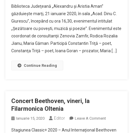
„Şezătoare
Biblioteca Judeţeană „Alexandru şi Aristia Aman”
Cu
găzduieşte marţi, 21 ianuarie 2020, în sala „Acad. Dinu C.
Poveşti,
Giurescu”, începând cu ora 16,30, evenimentul intitulat
Muzică
„Şezătoare cu poveşti, muzică şi poezie”. Evenimentul este
Şi
Poezie”.
coordonat de consultanţii Zenovia Zamfir, Rodica Rozalia
Jianu, Maria Găman. Participă Constantin Triţă – poet,
Constanţa Triţă – poet, Ioana Goran – prozator, Maria […]
Continue Reading
Concert Beethoven, vineri, la
Filarmonica Oltenia
Editor
On
Ianuarie 15, 2020
Leave A Comment
Concert
Stagiunea Classic+ 2020 – Anul Internaţional Beethoven
Beethoven,