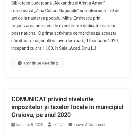
Biblioteca Judeţeană „Alexandru şi Aristia Aman”
Judeţeană
marchează „Ziua Culturii Naţionale” şi împlinirea a 170 de
„Alexandru
ani de la naşterea poetului Mihai Eminescu prin
Şi
organizarea unei serii de evenimente dedicate marelui
Aristia
Aman”
poet naţional. O prima activitate ce marchează această
Marchează
sărbătoare naţională va avea loc marţi, 14 ianuarie 2020,
„Ziua
începând cu ora 11,00, în Sala „Acad. Dinu […]
Culturii
Naţionale”
Continue Reading
COMUNICAT privind nivelurile
impozitelor şi taxelor locale în municipiul
Craiova, pe anul 2020
Editor
On
Ianuarie 8, 2020
Leave A Comment
COMUNICAT