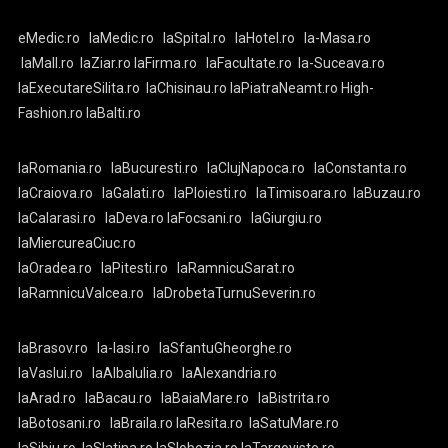
eMedic.ro
laMedic.ro
laSpital.ro
laHotel.ro
la-Masa.ro
laMall.ro
laZiar.ro
laFirma.ro
laFacultate.ro
la-Suceava.ro
laExecutareSilita.ro
laChisinau.ro
laPiatraNeamt.ro
High-
Fashion.ro
laBalti.ro
laRomania.ro
laBucuresti.ro
laClujNapoca.ro
laConstanta.ro
laCraiova.ro
laGalati.ro
laPloiesti.ro
laTimisoara.ro
laBuzau.ro
laCalarasi.ro
laDeva.ro
laFocsani.ro
laGiurgiu.ro
laMiercureaCiuc.ro
laOradea.ro
laPitesti.ro
laRamnicuSarat.ro
laRamnicuValcea.ro
laDrobetaTurnuSeverin.ro
laBrasov.ro
la-Iasi.ro
laSfantuGheorghe.ro
laVaslui.ro
laAlbaIulia.ro
laAlexandria.ro
laArad.ro
laBacau.ro
laBaiaMare.ro
laBistrita.ro
laBotosani.ro
laBraila.ro
laResita.ro
laSatuMare.ro