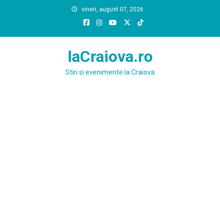
Skip
vineri, august 07, 2026
to
content
laCraiova.ro
Stiri si evenimente la Craiova