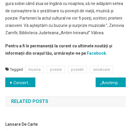
gura sobei când ziua se îngână cu noaptea, să ne adăpăm setea
de cunoaştere la o şezătoare cu poveşti de viaţă, muzică şi
poezie. Parteneri la actul cultural ne vor fi poeţi, scriitori, prieteni
craioveni. Vă aşteptăm cu bucurie şi surprize muzicale.”, Zenovia
Zamfir, Biblioteca Judeteana „Antim Ivireanul” Vâlcea.
Pentru a fi în permanență la curent cu ultimele noutăți și
informații din orașul tău, urmărește-ne pe
Facebook.
Tagged
muzica
poezie
povesti
sezatoare
Navigare
Concert Beethoven, vineri, la Filarmonica Oltenia
„Anotimpurile” de Vivaldi la Filarmonica „Oltenia”
în
RELATED POSTS
articole
Lansare De Carte