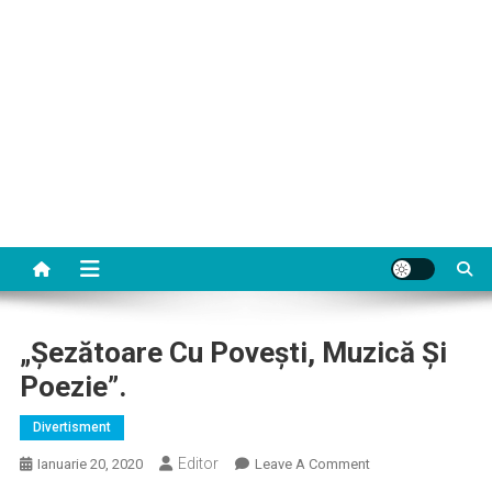
„Şezătoare Cu Poveşti, Muzică Şi
Poezie”.
Divertisment
Editor
On
Ianuarie 20, 2020
Leave A Comment
„Şezătoare