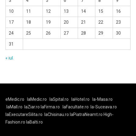
3
4
5
6
7
8
9
10
11
12
13
14
15
16
17
18
19
20
21
22
23
24
25
26
27
28
29
30
31
« iul.
eMedic.ro
laMedic.ro
laSpital.ro
laHotel.ro
la-Masa.ro
laMall.ro
laZiar.ro
laFirma.ro
laFacultate.ro
la-Suceava.ro
laExecutareSilita.ro
laChisinau.ro
laPiatraNeamt.ro
High-
Fashion.ro
laBalti.ro