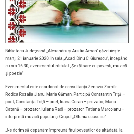
Biblioteca Judeţeană „Alexandru şi Aristia Aman” găzduieşte
marţi, 21 ianuarie 2020, în sala „Acad. Dinu C. Giurescu”, începând
cu ora 16,30, evenimentul intitulat „Şezătoare cu poveşti, muzică
şi poezie”.
Evenimentul este coordonat de consultanţii Zenovia Zamfir,
Rodica Rozalia Jianu, Maria Găman. Participă Constantin Triţă –
poet, Constanţa Triţă – poet, Ioana Goran – prozator, Maria
Catană – prozator, Iuliana Radi – prozator, Tatiana Mărcoianu –
interpretă muzică popular şi Grupul „Oltenia coase iie”.
„Ne dorim să depănăm împreună firul poveştilor de altădată, la