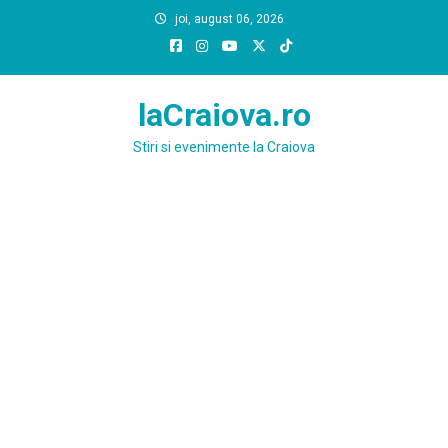
Skip
joi, august 06, 2026
to
content
laCraiova.ro
Stiri si evenimente la Craiova