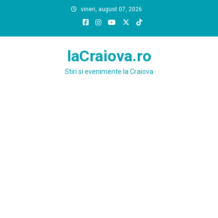
Skip
vineri, august 07, 2026
to
content
laCraiova.ro
Stiri si evenimente la Craiova