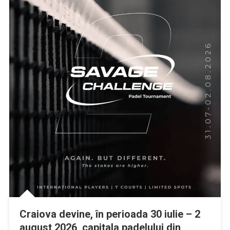
Direcția Generală de Asistență Socială Craiova angajeaza
Fizioterapeut, Masor, Muncitor calificat IV (electrician)
Primăria Municipiului Craiova organizează, începând cu data de 1
iunie 2026, o nouă ediție a evenimentului Zilele Craiovei
Deschiderea oficială a Festivalului Internațional Shakespeare
Craiova este aproape : 21 mai – Zi dedicata Japoniei
Craiova devine, în perioada 30 iulie – 2 august 2026, capitala
padelului din România
Craiova devine, în perioada 30 iulie – 2
august 2026, capitala padelului din