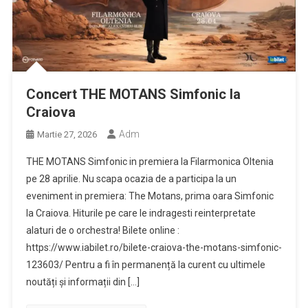
Concert THE MOTANS Simfonic la
Craiova
Adm
Martie 27, 2026
THE MOTANS Simfonic in premiera la Filarmonica Oltenia
pe 28 aprilie. Nu scapa ocazia de a participa la un
eveniment in premiera: The Motans, prima oara Simfonic
la Craiova. Hiturile pe care le indragesti reinterpretate
alaturi de o orchestra! Bilete online :
https://www.iabilet.ro/bilete-craiova-the-motans-simfonic-
123603/ Pentru a fi în permanență la curent cu ultimele
noutăți și informații din […]