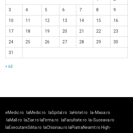
3
4
5
6
7
8
9
10
11
12
13
14
15
16
17
18
19
20
21
22
23
24
25
26
27
28
29
30
31
« iul.
eMedic.ro
laMedic.ro
laSpital.ro
laHotel.ro
la-Masa.ro
laMall.ro
laZiar.ro
laFirma.ro
laFacultate.ro
la-Suceava.ro
laExecutareSilita.ro
laChisinau.ro
laPiatraNeamt.ro
High-