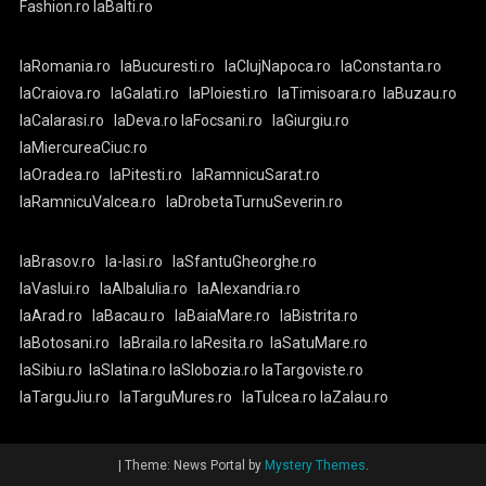
Fashion.ro
laBalti.ro
laRomania.ro
laBucuresti.ro
laClujNapoca.ro
laConstanta.ro
laCraiova.ro
laGalati.ro
laPloiesti.ro
laTimisoara.ro
laBuzau.ro
laCalarasi.ro
laDeva.ro
laFocsani.ro
laGiurgiu.ro
laMiercureaCiuc.ro
laOradea.ro
laPitesti.ro
laRamnicuSarat.ro
laRamnicuValcea.ro
laDrobetaTurnuSeverin.ro
laBrasov.ro
la-Iasi.ro
laSfantuGheorghe.ro
laVaslui.ro
laAlbaIulia.ro
laAlexandria.ro
laArad.ro
laBacau.ro
laBaiaMare.ro
laBistrita.ro
laBotosani.ro
laBraila.ro
laResita.ro
laSatuMare.ro
laSibiu.ro
laSlatina.ro
laSlobozia.ro
laTargoviste.ro
laTarguJiu.ro
laTarguMures.ro
laTulcea.ro
laZalau.ro
|
Theme: News Portal by
Mystery Themes
.