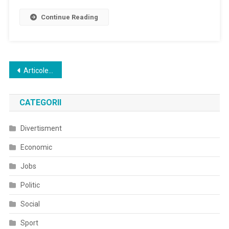
Continue Reading
Navigare
Articole mai vechi
în
CATEGORII
articole
Divertisment
Economic
Jobs
Politic
Social
Sport