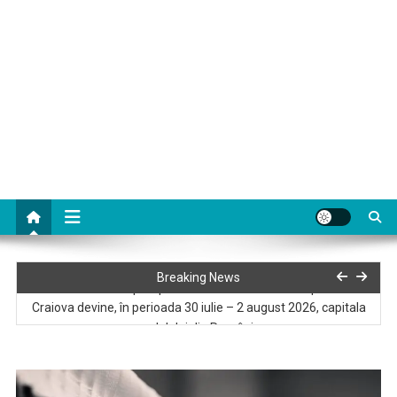
Deschiderea oficială a Festivalului Internațional Shakespeare
Breaking News
Craiova este aproape : 21 mai – Zi dedicata Japoniei
Craiova devine, în perioada 30 iulie – 2 august 2026, capitala
padelului din România
O iubire construită pe crestele munților. Filmul „Hoinari prin Munți”
ajunge la Craiova, pe 11 iulie