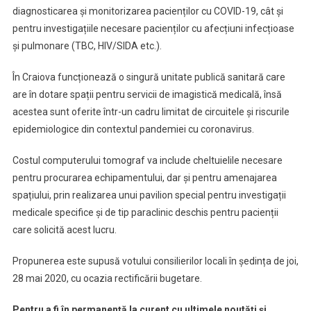
diagnosticarea și monitorizarea pacienților cu COVID-19, cât și
pentru investigațiile necesare pacienților cu afecțiuni infecțioase
și pulmonare (TBC, HIV/SIDA etc.).
În Craiova funcționează o singură unitate publică sanitară care
are în dotare spații pentru servicii de imagistică medicală, însă
acestea sunt oferite într-un cadru limitat de circuitele și riscurile
epidemiologice din contextul pandemiei cu coronavirus.
Costul computerului tomograf va include cheltuielile necesare
pentru procurarea echipamentului, dar și pentru amenajarea
spațiului, prin realizarea unui pavilion special pentru investigații
medicale specifice și de tip paraclinic deschis pentru pacienții
care solicită acest lucru.
Propunerea este supusă votului consilierilor locali în ședința de joi,
28 mai 2020, cu ocazia rectificării bugetare.
Pentru a fi în permanență la curent cu ultimele noutăți și