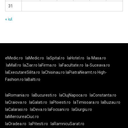
31
« iul.
eMedic.ro
laMedic.ro
laSpital.ro
laHotel.ro
la-Masa.ro
laMall.ro
laZiar.ro
laFirma.ro
laFacultate.ro
la-Suceava.ro
laExecutareSilita.ro
laChisinau.ro
laPiatraNeamt.ro
High-
Fashion.ro
laBalti.ro
laRomania.ro
laBucuresti.ro
laClujNapoca.ro
laConstanta.ro
laCraiova.ro
laGalati.ro
laPloiesti.ro
laTimisoara.ro
laBuzau.ro
laCalarasi.ro
laDeva.ro
laFocsani.ro
laGiurgiu.ro
laMiercureaCiuc.ro
laOradea.ro
laPitesti.ro
laRamnicuSarat.ro