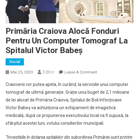
Primăria Craiova Alocă Fonduri
Pentru Un Computer Tomograf La
Spitalul Victor Babeș
Social
Editor
On
Mai 25, 2020
Leave A Comment
Primăria
Craiovenii vor putea apela, în curând, la serviciile unui computer
Craiova
tomograf de ultimă generație. Grație unui buget de 2,1 milioane
Alocă
de lei alocat de Primăria Craiova, Spitalul de Boli Infecțioase
Fonduri
Victor Babeș va achiziționa un echipament de imagistică
Pentru
Un
medicală, după ce propunerea executivului local va fi supusă, la
Computer
sfârșitul acestei luni, votului consilierilor municipali.
Tomograf
La
“Investițiile în dotarea spitalelor din subordinea Primăriei sunt printre