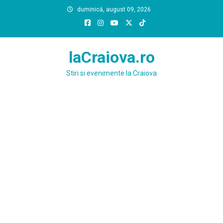
Skip
duminică, august 09, 2026
to
content
laCraiova.ro
Stiri si evenimente la Craiova