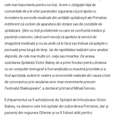
Spitalul
cele mai importante pentru noi toți. Avem o obligație față de
Victor
comunitate de a le oferi pacienților siguranța că pot apela cu
Babeș
încredere la serviciile medicale din unitățile spitalicești ale Primăriei,
indiferent că vorbim de aparatura din dotare sau de condițiile de
spitalizare. Știm cu toții problemele cu care se confruntă medicii și
pacienții craioveni, când sunt nevoiți să apeleze la servicii de
imagistică medicală și nu au unde să le facă sau trebuie să aștepte o
perioadă prea lungă de timp. Iar de rapiditatea realizării unor analize
depinde, de cele mai multe ori, viața sau moartea. De aceea,
solicitarea Spitalului Victor Babeș de a primi fonduri pentru dotarea
cu un computer tomograf a fost analizată cu maximă prioritate și a
fost aprobată, având în vedere și economiile realizate din cauza crizei
de coronavirus prin anularea unor mari evenimente precum
Festivalul Shakespeare”
, a declarat primarul Mihail Genoiu.
Echipamentul va fi achiziționat de Spitalul de Infecțioase Victor
Babeș, va deservi cele trei spitale din subordinea Primăriei, dar și
pacienți din regiunea Olteniei și va fi folosit atât pentru