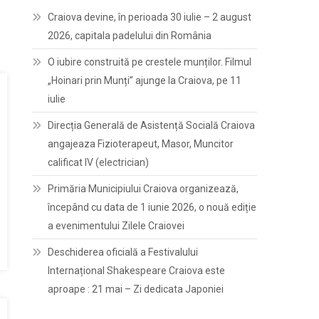
Craiova devine, în perioada 30 iulie – 2 august
2026, capitala padelului din România
O iubire construită pe crestele munților. Filmul
„Hoinari prin Munți” ajunge la Craiova, pe 11
iulie
Direcția Generală de Asistență Socială Craiova
angajeaza Fizioterapeut, Masor, Muncitor
calificat IV (electrician)
Primăria Municipiului Craiova organizează,
începând cu data de 1 iunie 2026, o nouă ediție
a evenimentului Zilele Craiovei
Deschiderea oficială a Festivalului
Internațional Shakespeare Craiova este
aproape : 21 mai – Zi dedicata Japoniei