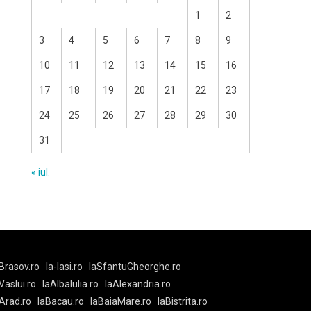
1
2
3
4
5
6
7
8
9
10
11
12
13
14
15
16
17
18
19
20
21
22
23
24
25
26
27
28
29
30
31
« iul.
Brasov.ro
la-Iasi.ro
laSfantuGheorghe.ro
aVaslui.ro
laAlbaIulia.ro
laAlexandria.ro
Arad.ro
laBacau.ro
laBaiaMare.ro
laBistrita.ro