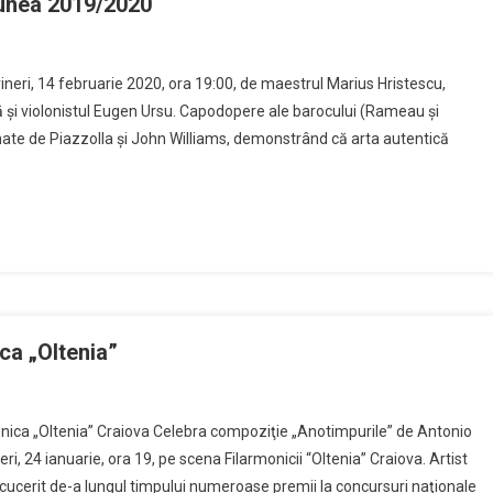
iunea 2019/2020
n
larmonica
ineri, 14 februarie 2020, ora 19:00, de maestrul Marius Hristescu,
ltenia”
uţă şi violonistul Eugen Ursu. Capodopere ale barocului (Rameau şi
aiova
nate de Piazzolla şi John Williams, demonstrând că arta autentică
agiunea
19/2020
ca „Oltenia”
otimpurile”
onica „Oltenia” Craiova Celebra compoziţie „Anotimpurile” de Antonio
neri, 24 ianuarie, ora 19, pe scena Filarmonicii “Oltenia” Craiova. Artist
ldi
 cucerit de-a lungul timpului numeroase premii la concursuri naţionale