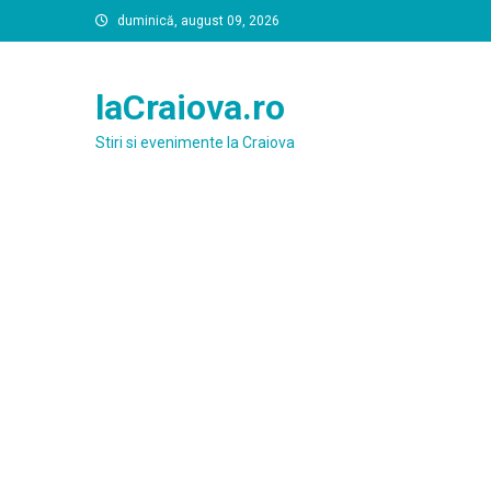
Skip
duminică, august 09, 2026
to
content
laCraiova.ro
Stiri si evenimente la Craiova