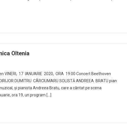
armonica
enia”
nica Oltenia
cert
oven VINERI, 17 IANUARIE 2020, ORA 19:00 Concert Beethoven
thoven,
 DIRIJOR DUMITRU CÂRCIUMARU SOLISTĂ ANDREEA BRATU pian
ri,
ical, şi pianista Andreea Bratu, care a cântat pe scena
anuarie, ora 19, un program […]
armonica
nia