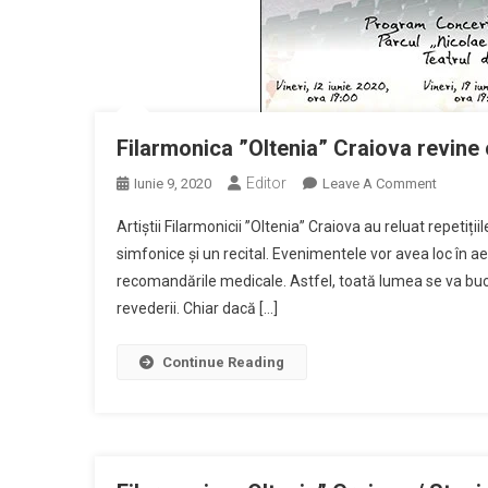
Filarmonica ”Oltenia” Craiova revine 
Editor
On
Iunie 9, 2020
Leave A Comment
Filarmo
Artiștii Filarmonicii ”Oltenia” Craiova au reluat repetiț
”Oltenia
simfonice și un recital. Evenimentele vor avea loc în a
Craiova
recomandările medicale. Astfel, toată lumea se va b
Revine
revederii. Chiar dacă […]
Cu
Evenime
În
Continue Reading
Aer
Liber!