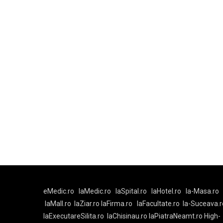
eMedic.ro
laMedic.ro
laSpital.ro
laHotel.ro
la-Masa.ro
laMall.ro
laZiar.ro
laFirma.ro
laFacultate.ro
la-Suceava.r
laExecutareSilita.ro
laChisinau.ro
laPiatraNeamt.ro
High-