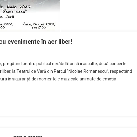
cu evenimente în aer liber!
nica
iile, pregătind pentru publicul nerăbdător să îi asculte, două concerte
”
er liber, la Teatrul de Vară din Parcul ”Nicolae Romanescu”, respectând
ucura în siguranță de momentele muzicale animate de emoția
nte