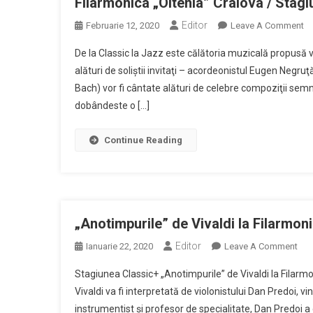
Filarmonica „Oltenia” Craiova / Stag
Editor
O
Februarie 12, 2020
Leave A Comment
Fi
De la Classic la Jazz este călătoria muzicală propusă v
„O
alături de soliştii invitaţi – acordeonistul Eugen Negr
Cr
Bach) vor fi cântate alături de celebre compoziţii sem
/
dobândeste o […]
St
20
Continue Reading
„Anotimpurile” de Vivaldi la Filarmoni
Editor
On
Ianuarie 22, 2020
Leave A Comment
„An
Stagiunea Classic+ „Anotimpurile” de Vivaldi la Filarm
De
Vivaldi va fi interpretată de violonistului Dan Predoi, vi
Viva
instrumentist şi profesor de specialitate, Dan Predoi a
La