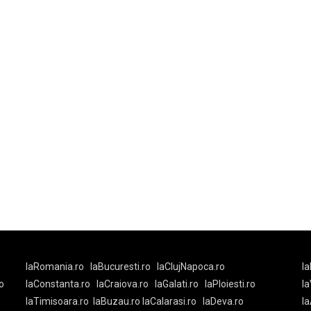
laRomania.ro
laBucuresti.ro
laClujNapoca.ro
la
o
laConstanta.ro
laCraiova.ro
laGalati.ro
laPloiesti.ro
l
laTimisoara.ro
laBuzau.ro
laCalarasi.ro
laDeva.ro
la