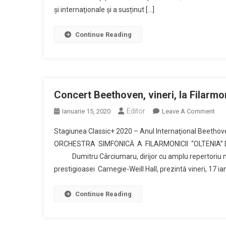
şi internaţionale și a susținut […]
Fil
„Olt
Continue Reading
Concert Beethoven, vineri, la Filarmo
Editor
On
Ianuarie 15, 2020
Leave A Comment
Con
Stagiunea Classic+ 2020 – Anul Internaţional Beeth
Bee
ORCHESTRA SIMFONICĂ A FILARMONICII “OLTENIA”
Vine
Dumitru Cârciumaru, dirijor cu amplu repertoriu muz
La
prestigioasei Carnegie-Weill Hall, prezintă vineri, 17 i
Fil
Olte
Continue Reading