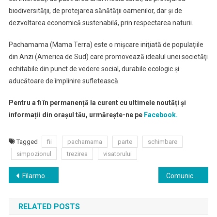
biodiversităţii, de protejarea sănătăţii oamenilor, dar şi de
dezvoltarea economică sustenabilă, prin respectarea naturii.
Pachamama (Mama Terra) este o mişcare iniţiată de populaţiile
din Anzi (America de Sud) care promovează idealul unei societăţi
echitabile din punct de vedere social, durabile ecologic şi
aducătoare de împlinire sufletească.
Pentru a fi în permanență la curent cu ultimele noutăți și
informații din orașul tău, urmărește-ne pe
Facebook.
Tagged
fii
pachamama
parte
schimbare
simpozionul
trezirea
visatorului
Navigare
Filarmonica „Oltenia” Craiova / Stagiunea 2019/2020
Comunicat de presa actiuni februarie 2020
în
RELATED POSTS
articole