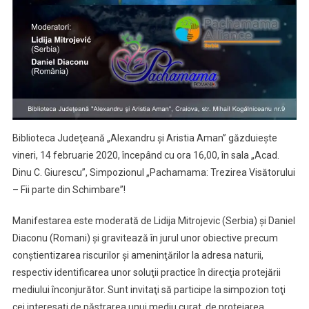
Biblioteca Judeţeană „Alexandru şi Aristia Aman” găzduieşte
vineri, 14 februarie 2020, începând cu ora 16,00, în sala „Acad.
Dinu C. Giurescu”, Simpozionul „Pachamama: Trezirea Visătorului
– Fii parte din Schimbare”!
Manifestarea este moderată de Lidija Mitrojevic (Serbia) şi Daniel
Diaconu (Romani) şi gravitează în jurul unor obiective precum
conştientizarea riscurilor şi ameninţărilor la adresa naturii,
respectiv identificarea unor soluţii practice în direcţia protejării
mediului înconjurător. Sunt invitaţi să participe la simpozion toţi
cei interesaţi de păstrarea unui mediu curat, de protejarea