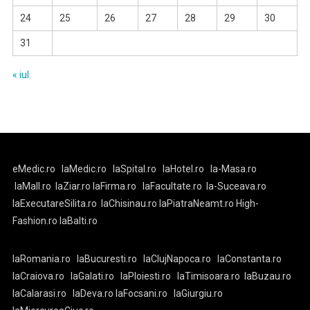
24
25
26
27
28
29
30
31
« iul.
eMedic.ro
laMedic.ro
laSpital.ro
laHotel.ro
la-Masa.ro
laMall.ro
laZiar.ro
laFirma.ro
laFacultate.ro
la-Suceava.ro
laExecutareSilita.ro
laChisinau.ro
laPiatraNeamt.ro
High-
Fashion.ro
laBalti.ro
laRomania.ro
laBucuresti.ro
laClujNapoca.ro
laConstanta.ro
laCraiova.ro
laGalati.ro
laPloiesti.ro
laTimisoara.ro
laBuzau.ro
laCalarasi.ro
laDeva.ro
laFocsani.ro
laGiurgiu.ro