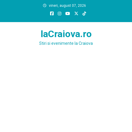
Skip
vineri, august 07, 2026
to
content
laCraiova.ro
Stiri si evenimente la Craiova