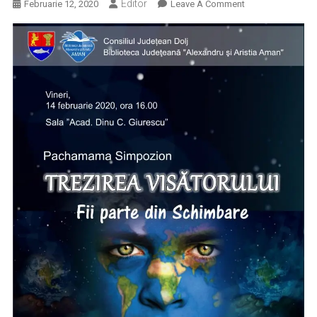
Editor
On
Februarie 12, 2020
Leave A Comment
Simpozionul
„Pachamama:
Trezirea
Visătorului
Fii
Parte
Din
Schimbare”