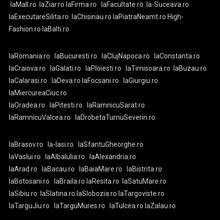
laMall.ro
laZiar.ro
laFirma.ro
laFacultate.ro
la-Suceava.ro
laExecutareSilita.ro
laChisinau.ro
laPiatraNeamt.ro
High-
Fashion.ro
laBalti.ro
laRomania.ro
laBucuresti.ro
laClujNapoca.ro
laConstanta.ro
laCraiova.ro
laGalati.ro
laPloiesti.ro
laTimisoara.ro
laBuzau.ro
laCalarasi.ro
laDeva.ro
laFocsani.ro
laGiurgiu.ro
laMiercureaCiuc.ro
laOradea.ro
laPitesti.ro
laRamnicuSarat.ro
laRamnicuValcea.ro
laDrobetaTurnuSeverin.ro
laBrasov.ro
la-Iasi.ro
laSfantuGheorghe.ro
laVaslui.ro
laAlbaIulia.ro
laAlexandria.ro
laArad.ro
laBacau.ro
laBaiaMare.ro
laBistrita.ro
laBotosani.ro
laBraila.ro
laResita.ro
laSatuMare.ro
laSibiu.ro
laSlatina.ro
laSlobozia.ro
laTargoviste.ro
laTarguJiu.ro
laTarguMures.ro
laTulcea.ro
laZalau.ro