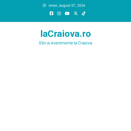
Skip
vineri, august 07, 2026
to
content
laCraiova.ro
Stiri si evenimente la Craiova