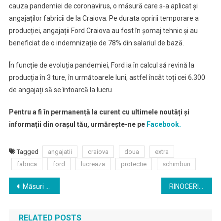
cauza pandemiei de coronavirus, o măsură care s-a aplicat și
angajaților fabricii de la Craiova. Pe durata opririi temporare a
producției, angajații Ford Craiova au fost în șomaj tehnic și au
beneficiat de o indemnizație de 78% din salariul de bază.
În funcție de evoluția pandemiei, Ford ia în calcul să revină la
producția în 3 ture, în următoarele luni, astfel încât toți cei 6.300
de angajați să se întoarcă la lucru.
Pentru a fi în permanență la curent cu ultimele noutăți și
informații din orașul tău, urmărește-ne pe
Facebook.
Tagged
angajatii
craiova
doua
extra
fabrica
ford
lucreaza
protectie
schimburi
Navigare
Măsuri aplicabile la nivel local, din 15 mai 2020
RINOCERII de Eugene Ionesco, un spectacol emblematic semnat de Robert Willson, va putea fi vizionat pentru prima dată online, în TEATROTECA TNC
în
RELATED POSTS