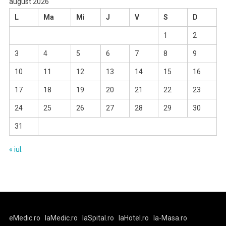
august 2026
L
Ma
Mi
J
V
S
D
1
2
3
4
5
6
7
8
9
10
11
12
13
14
15
16
17
18
19
20
21
22
23
24
25
26
27
28
29
30
31
« iul.
eMedic.ro
laMedic.ro
laSpital.ro
laHotel.ro
la-Masa.ro