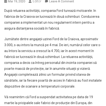
Editor
On
Mai 19, 2020
Leave A Comment
Fabrica
După reluarea activității, compania Ford turează motoarele. In
Ford,
fabrica de la Craiova se lucrează în două schimburi. Conducerea
Craiova.
companiei a implementat un nou regulament intern pentru a
Angajații
asigura distanțarea socială în fabrică.
Lucrează
În
Jumătate dintre angajații uzinei Ford de la Craiova, aproximativ
Două
Schimburi,
3.000, s-au intors la muncă pe 4 mai. De ieri, numărul celor care s-
Cu
au întors la serviciu a crescut la 4.700, iar în acest moment în
Extra-
fabrică se lucrează în două schimburi. La reluarea activității,
Protecție
compania a decis ca întreg personalul din incinta companiei să
poarte mască de protecție, iar în anumite situații și vizieră.
Angajații completează zilnic un formular privind starea de
sănătate, iar la fiecare poartă de acces în fabrică au fost instalate
dispozitive de scanare a temperaturii corporale.
Vă reamintim că Ford a suspendat activitatea pe data de 19
martie la pricipalele sale fabrici de producție din Europa, din