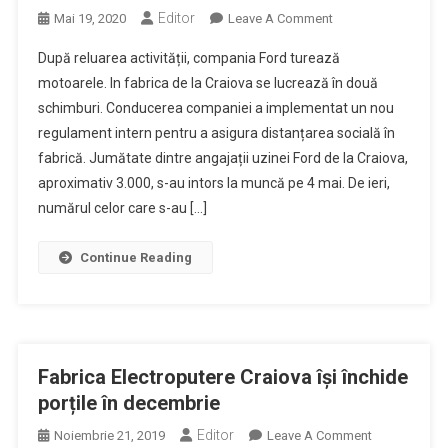
Editor
On
Mai 19, 2020
Leave A Comment
Fabrica
După reluarea activității, compania Ford turează
Ford,
motoarele. In fabrica de la Craiova se lucrează în două
Craiova.
schimburi. Conducerea companiei a implementat un nou
Angajații
regulament intern pentru a asigura distanțarea socială în
Lucrează
În
fabrică. Jumătate dintre angajații uzinei Ford de la Craiova,
Două
aproximativ 3.000, s-au intors la muncă pe 4 mai. De ieri,
Schimburi,
numărul celor care s-au […]
Cu
Extra-
Continue Reading
Protecție
Fabrica Electroputere Craiova își închide
porțile în decembrie
Editor
On
Noiembrie 21, 2019
Leave A Comment