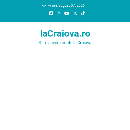
Skip
vineri, august 07, 2026
to
content
laCraiova.ro
Stiri si evenimente la Craiova