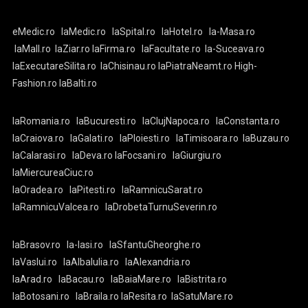
eMedic.ro
laMedic.ro
laSpital.ro
laHotel.ro
la-Masa.ro
laMall.ro
laZiar.ro
laFirma.ro
laFacultate.ro
la-Suceava.ro
laExecutareSilita.ro
laChisinau.ro
laPiatraNeamt.ro
High-
Fashion.ro
laBalti.ro
laRomania.ro
laBucuresti.ro
laClujNapoca.ro
laConstanta.ro
laCraiova.ro
laGalati.ro
laPloiesti.ro
laTimisoara.ro
laBuzau.ro
laCalarasi.ro
laDeva.ro
laFocsani.ro
laGiurgiu.ro
laMiercureaCiuc.ro
laOradea.ro
laPitesti.ro
laRamnicuSarat.ro
laRamnicuValcea.ro
laDrobetaTurnuSeverin.ro
laBrasov.ro
la-Iasi.ro
laSfantuGheorghe.ro
laVaslui.ro
laAlbaIulia.ro
laAlexandria.ro
laArad.ro
laBacau.ro
laBaiaMare.ro
laBistrita.ro
laBotosani.ro
laBraila.ro
laResita.ro
laSatuMare.ro