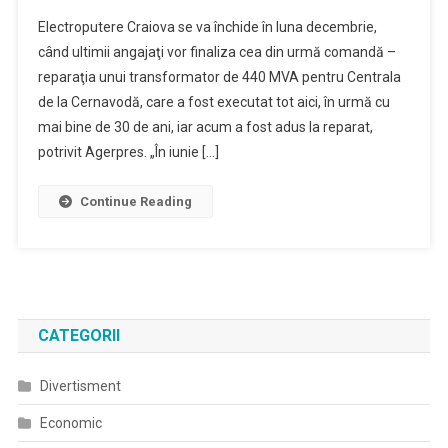
Fabrica
Electroputere Craiova se va închide în luna decembrie,
Electroputere
când ultimii angajaţi vor finaliza cea din urmă comandă –
Craiova
reparaţia unui transformator de 440 MVA pentru Centrala
Își
de la Cernavodă, care a fost executat tot aici, în urmă cu
Închide
Porțile
mai bine de 30 de ani, iar acum a fost adus la reparat,
În
potrivit Agerpres. „În iunie […]
Decembrie
Continue Reading
CATEGORII
Divertisment
Economic