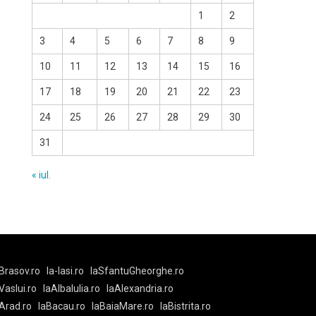
1
2
3
4
5
6
7
8
9
10
11
12
13
14
15
16
17
18
19
20
21
22
23
24
25
26
27
28
29
30
31
« iul.
Brasov.ro
la-Iasi.ro
laSfantuGheorghe.ro
aVaslui.ro
laAlbaIulia.ro
laAlexandria.ro
Arad.ro
laBacau.ro
laBaiaMare.ro
laBistrita.ro