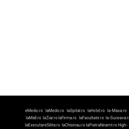
eMedic.ro
laMedic.ro
laSpital.ro
laHotel.ro
la-Masa.ro
laMall.ro
laZiar.ro
laFirma.ro
laFacultate.ro
la-Suceava.r
laExecutareSilita.ro
laChisinau.ro
laPiatraNeamt.ro
High-