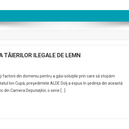
 TĂIERILOR ILEGALE DE LEMN
n
EZBATERE
 factorii din domeniu pentru a găsi soluţiile prin care să stopăm
A
tatul Ion Cupă, preşedintele ALDE Dolj a expus în şedinţa din această
PARLAMENT
c din Camera Deputaţilor, o serie […]
E
TEMA
ĂIERILOR
LEGALE
E
LEMN