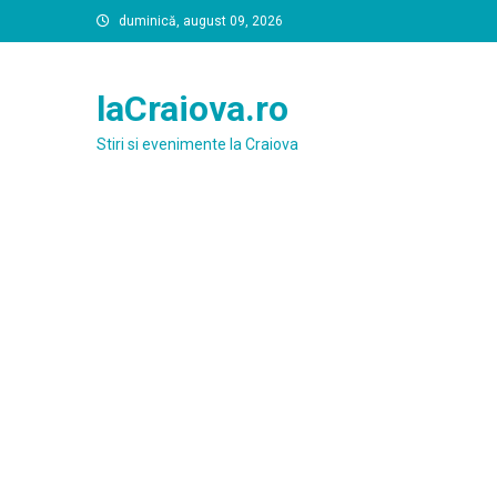
Skip
duminică, august 09, 2026
to
content
laCraiova.ro
Stiri si evenimente la Craiova