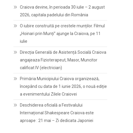
Craiova devine, în perioada 30 iulie – 2 august
2026, capitala padelului din România
O iubire construită pe crestele munților. Filmul
„Hoinari prin Munți” ajunge la Craiova, pe 11
iulie
Direcția Generală de Asistență Socială Craiova
angajeaza Fizioterapeut, Masor, Muncitor
calificat IV (electrician)
Primăria Municipiului Craiova organizează,
începând cu data de 1 iunie 2026, o nouă ediție
a evenimentului Zilele Craiovei
Deschiderea oficială a Festivalului
Internațional Shakespeare Craiova este
aproape : 21 mai – Zi dedicata Japoniei