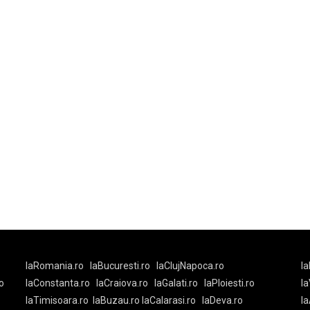
laRomania.ro
laBucuresti.ro
laClujNapoca.ro
la
o
laConstanta.ro
laCraiova.ro
laGalati.ro
laPloiesti.ro
l
laTimisoara.ro
laBuzau.ro
laCalarasi.ro
laDeva.ro
la