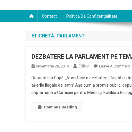
Contact
Politică De Confidențialitate
ETICHETĂ:
PARLAMENT
DEZBATERE LA PARLAMENT PE TEMA
Editor
O
Noiembrie 28, 2019
Leave A Comment
D
Deputat Ion Cupă: „Vom face o dezbatere lărgită cu toţi
L
tăierile ilegale de lemn” Aşa cum a promis public, depu
săptămână a Comisiei pentru Mediu şi Echilibru Ecologi
P
T
Continue Reading
I
D