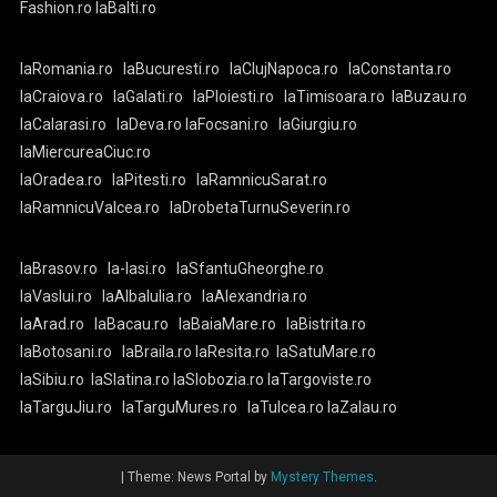
Fashion.ro
laBalti.ro
laRomania.ro
laBucuresti.ro
laClujNapoca.ro
laConstanta.ro
laCraiova.ro
laGalati.ro
laPloiesti.ro
laTimisoara.ro
laBuzau.ro
laCalarasi.ro
laDeva.ro
laFocsani.ro
laGiurgiu.ro
laMiercureaCiuc.ro
laOradea.ro
laPitesti.ro
laRamnicuSarat.ro
laRamnicuValcea.ro
laDrobetaTurnuSeverin.ro
laBrasov.ro
la-Iasi.ro
laSfantuGheorghe.ro
laVaslui.ro
laAlbaIulia.ro
laAlexandria.ro
laArad.ro
laBacau.ro
laBaiaMare.ro
laBistrita.ro
laBotosani.ro
laBraila.ro
laResita.ro
laSatuMare.ro
laSibiu.ro
laSlatina.ro
laSlobozia.ro
laTargoviste.ro
laTarguJiu.ro
laTarguMures.ro
laTulcea.ro
laZalau.ro
|
Theme: News Portal by
Mystery Themes
.