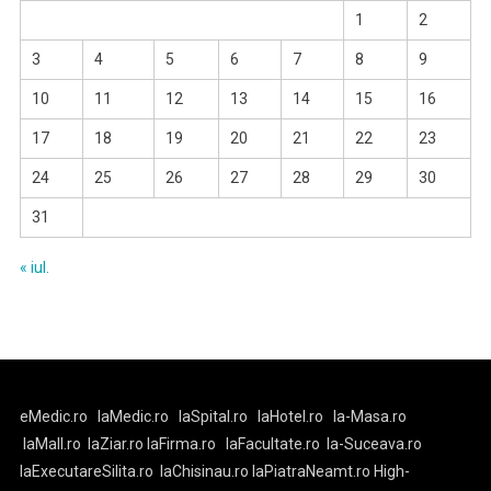
1
2
3
4
5
6
7
8
9
10
11
12
13
14
15
16
17
18
19
20
21
22
23
24
25
26
27
28
29
30
31
« iul.
eMedic.ro
laMedic.ro
laSpital.ro
laHotel.ro
la-Masa.ro
laMall.ro
laZiar.ro
laFirma.ro
laFacultate.ro
la-Suceava.ro
laExecutareSilita.ro
laChisinau.ro
laPiatraNeamt.ro
High-