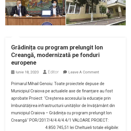
Grădinița cu program prelungit Ion
Creangă, modernizată pe fonduri
europene
Editor
On
Iunie 18, 2020
Leave A Comment
Grădinița
Primarul Mihail Genoiu: Toate proiectele depuse de
Cu
Municipiul Craiova pe actualele axe de finanțare au fost
Program
aprobate Proiect: ˝Creșterea accesului la educație prin
Prelungit
îmbunătățirea infrastructurii unităților de învățământ din
Ion
Creangă,
municipiul Craiova – Grădinița cu program prelungit Ion
Modernizată
Creangă˝ POR/2017/4/4.4/4.4/1 VALOARE PROIECT:
Pe
4.850.745,51 lei Cheltuieli totale eligibile: