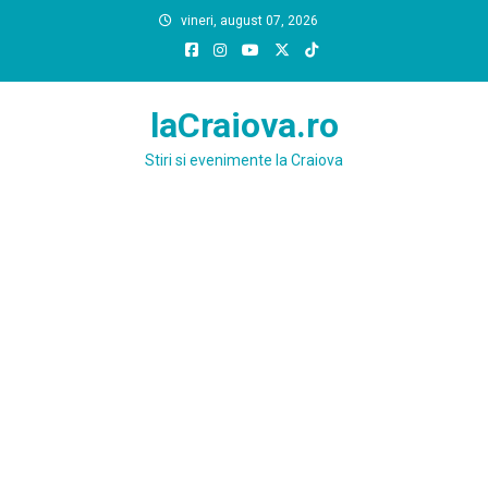
Skip
vineri, august 07, 2026
to
content
laCraiova.ro
Stiri si evenimente la Craiova