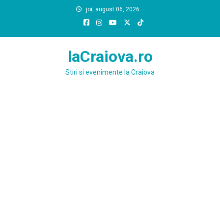
Skip
joi, august 06, 2026
to
content
laCraiova.ro
Stiri si evenimente la Craiova