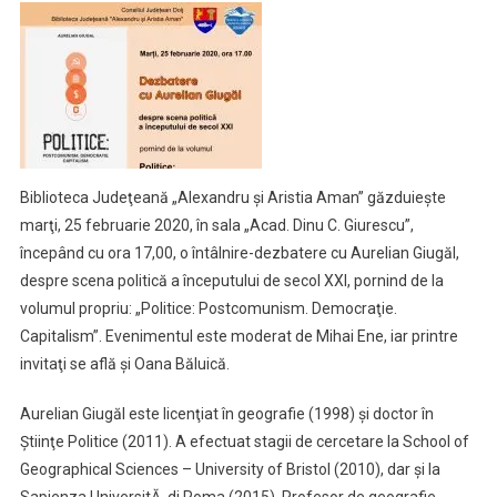
Dezbatere
Cu
Aurelian
Giugăl
Biblioteca Judeţeană „Alexandru şi Aristia Aman” găzduieşte
marţi, 25 februarie 2020, în sala „Acad. Dinu C. Giurescu”,
începând cu ora 17,00, o întâlnire-dezbatere cu Aurelian Giugăl,
despre scena politică a începutului de secol XXI, pornind de la
volumul propriu: „Politice: Postcomunism. Democraţie.
Capitalism”. Evenimentul este moderat de Mihai Ene, iar printre
invitaţi se află şi Oana Băluică.
Aurelian Giugăl este licenţiat în geografie (1998) şi doctor în
Ştiinţe Politice (2011). A efectuat stagii de cercetare la School of
Geographical Sciences – University of Bristol (2010), dar şi la