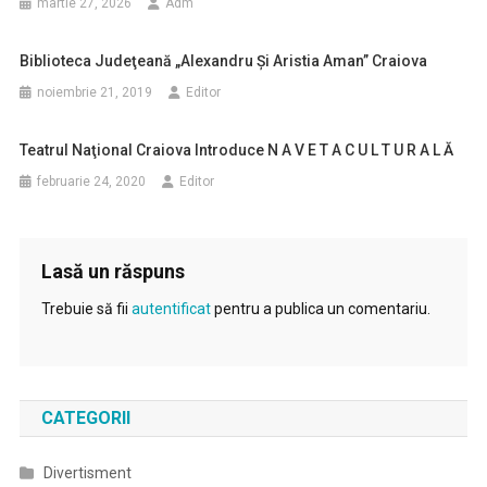
martie 27, 2026
Adm
Biblioteca Judeţeană „Alexandru Şi Aristia Aman” Craiova
noiembrie 21, 2019
Editor
Teatrul Naţional Craiova Introduce N A V E T A C U L T U R A L Ă
februarie 24, 2020
Editor
Lasă un răspuns
Trebuie să fii
autentificat
pentru a publica un comentariu.
CATEGORII
Divertisment