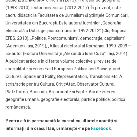
Sapienza UniversitĂ di Roma (2015). Profesor de geografie
(1998-2010), lector universitar (2012-2017). În prezent, este
cadru didactic la Facultatea de Jurnalism şi Ştiinţele Comunicării,
Universitatea din Bucureşti. Este autorul lucrărilor „Geografia
electorală a Dobrogei postcomuniste: 1992-2012” (Cluj-Napoca:
EFES, 2013), „Politice. Postcomunism”, democraţie, capitalism”
(Adenium: Iaşi, 2019), „Atlasul electoral al României: 1990-2009 –
co-autor (Editura Universităţii „Alexandru Ioan Cuza”: Iaşi, 2014).
A publicat articole în diferite volume colective şi reviste de
specialitate precum East European Politics and Society: and
Cultures, Space and Polity, Representation, Transitions etc. A
scris/scrie pentru Cultura, CriticAtac, Observator Cultural,
Platzforma, Baricada, Argumente şi Fapte. Arii de interes:
geografie umană, geografie electorală, partide politice, politică
românească.
Pentru a fi în permanență la curent cu ultimele noutăți și
informații din orașul tău, urmărește-ne pe
Facebook.