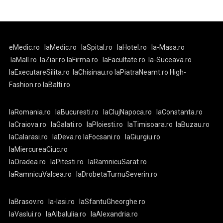
eMedic.ro
laMedic.ro
laSpital.ro
laHotel.ro
la-Masa.ro
laMall.ro
laZiar.ro
laFirma.ro
laFacultate.ro
la-Suceava.ro
laExecutareSilita.ro
laChisinau.ro
laPiatraNeamt.ro
High-
Fashion.ro
laBalti.ro
laRomania.ro
laBucuresti.ro
laClujNapoca.ro
laConstanta.ro
laCraiova.ro
laGalati.ro
laPloiesti.ro
laTimisoara.ro
laBuzau.ro
laCalarasi.ro
laDeva.ro
laFocsani.ro
laGiurgiu.ro
laMiercureaCiuc.ro
laOradea.ro
laPitesti.ro
laRamnicuSarat.ro
laRamnicuValcea.ro
laDrobetaTurnuSeverin.ro
laBrasov.ro
la-Iasi.ro
laSfantuGheorghe.ro
laVaslui.ro
laAlbaIulia.ro
laAlexandria.ro