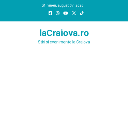
Skip
vineri, august 07, 2026
to
content
laCraiova.ro
Stiri si evenimente la Craiova