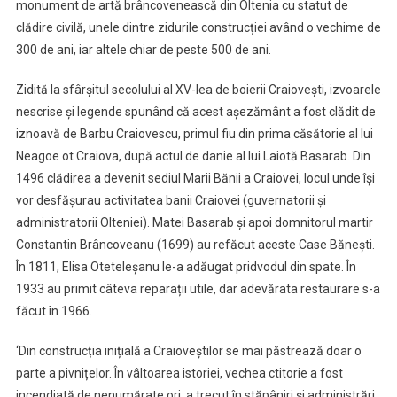
monument de artă brâncovenească din Oltenia cu statut de
clădire civilă, unele dintre zidurile construcției având o vechime de
300 de ani, iar altele chiar de peste 500 de ani.
Zidită la sfârșitul secolului al XV-lea de boierii Craiovești, izvoarele
nescrise și legende spunând că acest așezământ a fost clădit de
iznoavă de Barbu Craiovescu, primul fiu din prima căsătorie al lui
Neagoe ot Craiova, după actul de danie al lui Laiotă Basarab. Din
1496 clădirea a devenit sediul Marii Bănii a Craiovei, locul unde își
vor desfășurau activitatea banii Craiovei (guvernatorii și
administratorii Olteniei). Matei Basarab și apoi domnitorul martir
Constantin Brâncoveanu (1699) au refăcut aceste Case Bănești.
În 1811, Elisa Oteteleșanu le-a adăugat pridvodul din spate. În
1933 au primit câteva reparații utile, dar adevărata restaurare s-a
făcut în 1966.
‘Din construcția inițială a Craioveștilor se mai păstrează doar o
parte a pivnițelor. În vâltoarea istoriei, vechea ctitorie a fost
incendiată de nenumărate ori, a trecut în stăpâniri și administrări