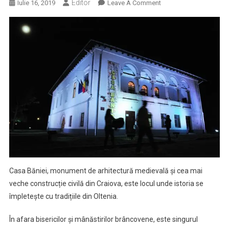
Editor
On
Iulie 16, 2019
Leave A Comment
Casa
Băniei
Din
Craiova,
Locul
Unde
Istoria
Se
Împletește
Cu
Tradițiile
Din
Oltenia
Casa Băniei, monument de arhitectură medievală și cea mai
veche construcție civilă din Craiova, este locul unde istoria se
împletește cu tradițiile din Oltenia.
În afara bisericilor și mânăstirilor brâncovene, este singurul