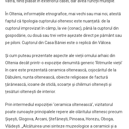
vatra, fiind plasat în exteriorul casei, dar avea funcții multiple.
În Oltenia, informațiile etnografice, mai vechi sau mai noi, atestă
faptul că tipologia cuptorului oltenesc este nuanțată: de la
cuptorul improvizat în câmp, la vie (conac), până la cuptorul din
gospodărie, cu două sau trei vetre așezate direct pe pământ sau
pe piloni. Cuptorul din Casa Băniei este o replică din Vâlcea.
Și cum puteau prezentate aspecte ale vieții omului arhaic din
Oltenia decât printr-o expoziție denumită generic ‘Ritmurile vieții’
în care este prezentată ceramica oltenească, cojocăritul de la
Dăbuleni, nunta oltenească, obiecte religioase de factură
țărănească, icoane de sticlă, scoarțe și chilimuri oltenești și
țesături oltenești de interior.
Prin intermediul expoziției ‘ceramica oltenească’, vizitatorul
poate cunoaște principalele repere ale olăritului oltenesc precum
Șișești, Glogova, Arcani, Ștefănești, Pinoasa, Horezu, Oboga,
Vlădești. „Alcătuirea unei sinteze muzeologice a ceramicii și a