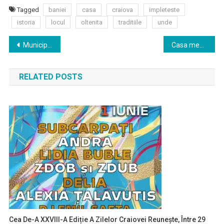
Tagged
baniei
casa
craiova
impleteste
istoria
locul
oltenita
traditiile
unde
Navigare
Municipiul Craiova
Casa memorială „Amza Pellea” din Băilești, loc de pelerinaj pentru admiratorii marelui actor
în
RELATED POSTS
articole
Cea De-A XXVIII-A Ediție A Zilelor Craiovei Reunește, Între 29