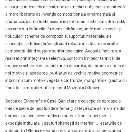
scoarțe și îndeosebi de chilimuri din mediul orășenesc manifestă
o mare libertate de invenție compozițională ornamentală și
cromatică, dar nu toate aceste invenții s-au cristalizat într-un stil,
așa cum s-a întâmplat în mediul țărănesc, unde motive vechi și
noi, culori, scheme de compoziție, suporturi materiale, ale
concepției estetice țărănești sunt reluate în altă ordine și alte
combinații, dând naștere seriilor tipologice. Această înnoire s-a
realizat prin integrarea selectivă, conform limitelor tehnice, de
motive și scheme de organizare a decorului, dar și prin crearea de
noi motive și asocierea lor. Alături de vechile motive geometrice
întâlnim acum motive vegetale ca: frunze, mărgăritare, glastra cu
flori etc.’, a mai afirmat directorul Muzeului Olteniei.
Secția de Etnografie a Casei Băniei are o colecție de aproape o
mie de piese de țesături de interior și câteva sute de marame din
borangic, iar din acest motiv nu putea să nu organizeze o
expoziție intitulată ‘Țesături oltenești de interior’. „Țesăturile de
interior din Oltenia exprimă și ele rafinamentul și propensiunea