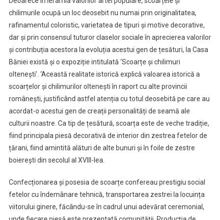
Deoarece în ierarhia valorilor artei populare, scoarțele și
chilimurile ocupă un loc deosebit nu numai prin originalitatea,
rafinamentul coloristic, varietatea de tipuri și motive decorative,
dar și prin consensul tuturor claselor sociale în aprecierea valorilor
și contribuția acestora la evoluția acestui gen de țesături, la Casa
Băniei există și o expoziție intitulată ‘Scoarțe și chilimuri
oltenești’. ‘Această realitate istorică explică valoarea istorică a
scoarțelor și chilimurilor oltenești în raport cu alte provincii
românești, justificând astfel atenția cu totul deosebită pe care au
acordat-o acestui gen de creații personalități de seamă ale
culturii noastre. Ca tip de țesătură, scoarța este de veche tradiție,
fiind principala piesă decorativă de interior din zestrea fetelor de
țărani, fiind amintită alături de alte bunuri și în foile de zestre
boierești din secolul al XVIII-lea.
Confecționarea și posesia de scoarțe confereau prestigiu social
fetelor cu îndemânare tehnică, transportarea zestrei la locuința
viitorului ginere, făcându-se în cadrul unui adevărat ceremonial,
unde fiecare piesă este prezentată comunității. Producția de