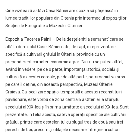
Cine vizitează astăzi Casa Băniei are ocazia să pășească în
lumea tradițiilor populare din Oltenia prin intermediul expozițiilor
Secției de Etnografie a Muzeului Olteniei.
Expoziția ‘Facerea Pâinii — De la desțelenit la semănat’ care se
află la demisolul Casei Băniei este, de fapt, o reprezentare
specifică a cultivării grâului în Oltenia, provincie cu un
preponderent caracter economic agrar. ‘Nici nu se putea altfel,
având în vedere, pe de o parte, importanța istorică, socială și
culturală a acestei cereale, pe de altă parte, patrimoniul valoros
pe care îl deține, din această perspectivă, Muzeul Olteniei
Craiova. Ca localizare spațio-temporală a acestei reconstituiri
pavilionare, este vorba de zona centrală a Olteniei la sfârșitul
secolului al XIX-lea și în prima jumătate a secolului al XX-lea. Sunt
prezentate, în felul acesta, câteva operații specifice ale cultivării
grâului, printre care desțelenitul cu plugul tras de două sau trei
perechi de boi, precum și utilajele necesare întreținerii culturii: