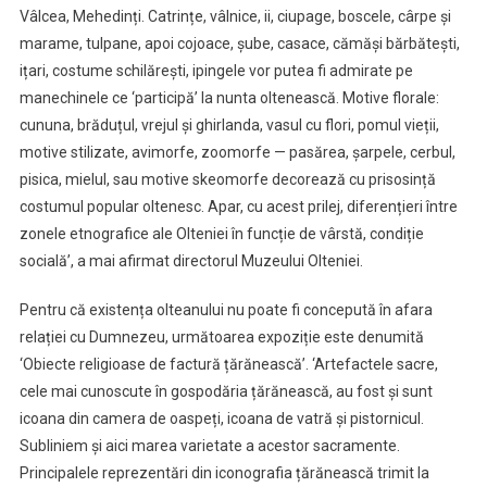
Vâlcea, Mehedinți. Catrințe, vâlnice, ii, ciupage, boscele, cârpe și
marame, tulpane, apoi cojoace, șube, casace, cămăși bărbătești,
ițari, costume schilărești, ipingele vor putea fi admirate pe
manechinele ce ‘participă’ la nunta oltenească. Motive florale:
cununa, brăduțul, vrejul și ghirlanda, vasul cu flori, pomul vieții,
motive stilizate, avimorfe, zoomorfe — pasărea, șarpele, cerbul,
pisica, mielul, sau motive skeomorfe decorează cu prisosință
costumul popular oltenesc. Apar, cu acest prilej, diferențieri între
zonele etnografice ale Olteniei în funcție de vârstă, condiție
socială’, a mai afirmat directorul Muzeului Olteniei.
Pentru că existența olteanului nu poate fi concepută în afara
relației cu Dumnezeu, următoarea expoziție este denumită
‘Obiecte religioase de factură țărănească’. ‘Artefactele sacre,
cele mai cunoscute în gospodăria țărănească, au fost și sunt
icoana din camera de oaspeți, icoana de vatră și pistornicul.
Subliniem și aici marea varietate a acestor sacramente.
Principalele reprezentări din iconografia țărănească trimit la