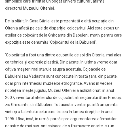
simbolice care trimit la un bogat univers cultural’, afirmă
directorul Muzeului Olteniei.
De la olărit, în Casa Băniei este prezentată o altă ocupație din
Oltenia aflată pe cale de dispariție: cojocăritul. Aici este expus un
atelier de cojocărit de la Ghiroante din Dăbuleni, motiv pentru care
expoziția este denumită ‘Cojocăritul de la Dăbuleni’.
‘Cojocăritul a fost una dintre ocupațiile de soi din Oltenia, mai ales
ca tehnică și expresie plastică. Din păcate, în ultima vreme doar
câțiva meșteri mai stăruie asupra acestuia. Cojoacele de
Dăbuleni sau Vădastra sunt cunoscute în toată țara, din păcate,
doar prin intermediul muzeelor etnografice. Având în vedere
noblețea meșteșugului, Muzeul Olteniei a achiziționat, în anul
2007, inventarul atelierului de cojocărit al meșterului Stan Preduș,
zis Ghiroante, din Dăbuleni. Tot acest inventar poartă amprenta
vieții și a talentului celui care trecea în lumea drepților în anul
1995. Lăsa, însă, în urmă, parcă spre argumentarea afirmațiilor
noastre de mai sus, opt cojoace de o frumusețe aparte, cu un