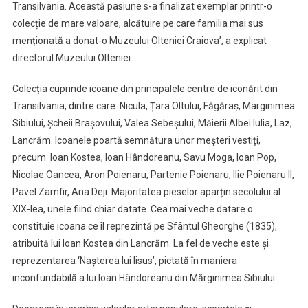
Transilvania. Această pasiune s-a finalizat exemplar printr-o
colecție de mare valoare, alcătuire pe care familia mai sus
menționată a donat-o Muzeului Olteniei Craiova’, a explicat
directorul Muzeului Olteniei.
Colecția cuprinde icoane din principalele centre de iconărit din
Transilvania, dintre care: Nicula, Țara Oltului, Făgăraș, Marginimea
Sibiului, Șcheii Brașovului, Valea Sebeșului, Măierii Albei Iulia, Laz,
Lancrăm. Icoanele poartă semnătura unor meșteri vestiți,
precum Ioan Kostea, Ioan Hândoreanu, Savu Moga, Ioan Pop,
Nicolae Oancea, Aron Poienaru, Partenie Poienaru, Ilie Poienaru II,
Pavel Zamfir, Ana Deji. Majoritatea pieselor aparțin secolului al
XIX-lea, unele fiind chiar datate. Cea mai veche datare o
constituie icoana ce îl reprezintă pe Sfântul Gheorghe (1835),
atribuită lui Ioan Kostea din Lancrăm. La fel de veche este și
reprezentarea ‘Nașterea lui Iisus’, pictată în maniera
inconfundabilă a lui Ioan Hândoreanu din Mărginimea Sibiului.