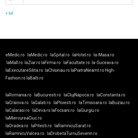
« iul.
eMedic.ro
laMedic.ro
laSpital.ro
laHotel.ro
la-Masa.ro
laMall.ro
laZiar.ro
laFirma.ro
laFacultate.ro
la-Suceava.ro
laExecutareSilita.ro
laChisinau.ro
laPiatraNeamt.ro
High-
Fashion.ro
laBalti.ro
laRomania.ro
laBucuresti.ro
laClujNapoca.ro
laConstanta.ro
laCraiova.ro
laGalati.ro
laPloiesti.ro
laTimisoara.ro
laBuzau.ro
laCalarasi.ro
laDeva.ro
laFocsani.ro
laGiurgiu.ro
laMiercureaCiuc.ro
laOradea.ro
laPitesti.ro
laRamnicuSarat.ro
laRamnicuValcea.ro
laDrobetaTurnuSeverin.ro