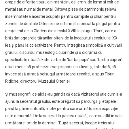
grape de diferite tipuri, din mărăcini, de lemn, de lemn și colț de
metal sau numai de metal. Câteva piese de patrimoniu relevă
însemnătatea acestei ocupații pentru câmpiile și chiar pentru
zonele de deal ale Olteniei; ne referim în special la plugul pentru
desțelenit de la Glodeni din secolul XVIII, la plugul ‘Pork’, care a
brăzdat ogoarele țăranilor olteni de la începutul secolului al XX-
lea și până la colectivizare. Pentru întregirea simbolică a cultivării
grâului, discursul muzeologic cuprinde și o dioramă cu
specificitate rituală. Este vorba de ‘barba popii’ sau ‘barba caprei’,
ritual menit să protejeze magic spațiul cultivat și, totodată, să
invoce și să atragă belșugul următoarei recolte’, a spus Florin
Ridiche, directorul Muzeului Olteniei.
Și muzeografii de aici s-au gândit că dacă vizitatorul știe cum s-a
ajuns la seceratul grâului, este pregătit să parcurgă și etapele
până la pâinea rituală, motiv pentru care următoarea expoziție
este denumită ‘De la secerat la pâinea rituală’, care se află în sala
următoare, tot de la demisol. ‘După secerat, începe treieratul