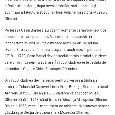
diferite și a ‘suferit’, după nevoi, transformări, adaosuri și
suprimări arhitecturale’, spune Florin Ridiche, directorul Muzeului
Olteniei.
Pe terasa Casei Băniei s-au găsit fragmente ceramice neolitice
importante, care proiectează existența unei așezări în
îndepărtate milenii. Multiple izvoare arată că aici se aduna
Divanul Craiovei, iar în timpul ocupației austriece, în perioada
1718 — 1739, Casa Băniei devine sediul administrației austriece,
care o fortifică pentru apărare. În 1750, clădirea este cedată de
domnitorul Grigore Ghica Episcopiei Râmnicului.
Din 1850, clădirea devine sediu pentru diverse instituții ale
orașului: Tribunalul Craiovei, Liceul Frații Buzești, Seminarul local,
Arhivele Statului. Din anul 1933, clădirea va adăposti Muzeul
Olteniei până în 1948, când trece în folosința Mitropoliei Olteniei.
Din anul 1966, vechiul monument de arhitectură brâncovenească
găzduiește Secția de Etnografie a Muzeului Olteniei.