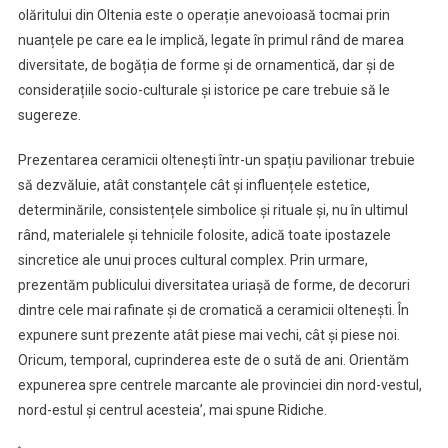
olăritului din Oltenia este o operație anevoioasă tocmai prin
nuanțele pe care ea le implică, legate în primul rând de marea
diversitate, de bogăția de forme și de ornamentică, dar și de
considerațiile socio-culturale și istorice pe care trebuie să le
sugereze.
Prezentarea ceramicii oltenești într-un spațiu pavilionar trebuie
să dezvăluie, atât constanțele cât și influențele estetice,
determinările, consistențele simbolice și rituale și, nu în ultimul
rând, materialele și tehnicile folosite, adică toate ipostazele
sincretice ale unui proces cultural complex. Prin urmare,
prezentăm publicului diversitatea uriașă de forme, de decoruri
dintre cele mai rafinate și de cromatică a ceramicii oltenești. În
expunere sunt prezente atât piese mai vechi, cât și piese noi.
Oricum, temporal, cuprinderea este de o sută de ani. Orientăm
expunerea spre centrele marcante ale provinciei din nord-vestul,
nord-estul și centrul acesteia’, mai spune Ridiche.