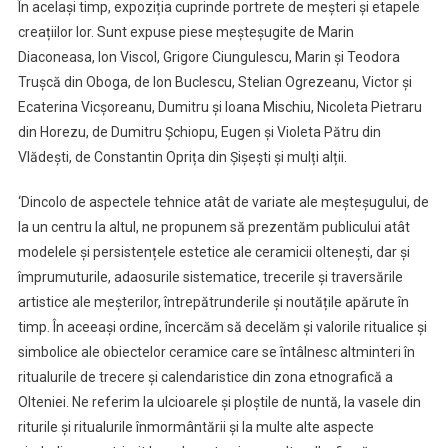
În același timp, expoziția cuprinde portrete de meșteri și etapele
creațiilor lor. Sunt expuse piese meșteșugite de Marin
Diaconeasa, Ion Viscol, Grigore Ciungulescu, Marin și Teodora
Trușcă din Oboga, de Ion Buclescu, Stelian Ogrezeanu, Victor și
Ecaterina Vicșoreanu, Dumitru și Ioana Mischiu, Nicoleta Pietraru
din Horezu, de Dumitru Șchiopu, Eugen și Violeta Pătru din
Vlădești, de Constantin Oprița din Șișești și mulți alții.
‘Dincolo de aspectele tehnice atât de variate ale meșteșugului, de
la un centru la altul, ne propunem să prezentăm publicului atât
modelele și persistențele estetice ale ceramicii oltenești, dar și
împrumuturile, adaosurile sistematice, trecerile și traversările
artistice ale meșterilor, întrepătrunderile și noutățile apărute în
timp. În aceeași ordine, încercăm să decelăm și valorile ritualice și
simbolice ale obiectelor ceramice care se întâlnesc altminteri în
ritualurile de trecere și calendaristice din zona etnografică a
Olteniei. Ne referim la ulcioarele și ploștile de nuntă, la vasele din
riturile și ritualurile înmormântării și la multe alte aspecte