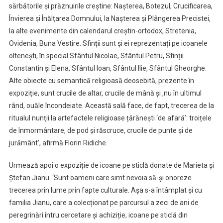
sărbătorile și prăznuirile creștine: Nașterea, Botezul, Crucificarea,
Învierea și Înălțarea Domnului, la Nașterea și Plângerea Precistei,
la alte evenimente din calendarul creștin-ortodox, Stretenia,
Ovidenia, Buna Vestire. Sfinții sunt și ei reprezentați pe icoanele
oltenești, în special Sfântul Nicolae, Sfântul Petru, Sfinții
Constantin și Elena, Sfântul Ioan, Sfântul Ilie, Sfântul Gheorghe.
Alte obiecte cu semantică religioasă deosebită, prezente în
expoziție, sunt crucile de altar, crucile de mână și ,nu în ultimul
rând, ouăle încondeiate. Această sală face, de fapt, trecerea de la
ritualul nunții la artefactele religioase țărănești ‘de afară’: troițele
de înmormântare, de pod și răscruce, crucile de punte și de
jurământ’, afirmă Florin Ridiche.
Urmează apoi o expoziție de icoane pe sticlă donate de Marieta și
Ștefan Jianu. ‘Sunt oameni care simt nevoia să-și onoreze
trecerea prin lume prin fapte culturale. Așa s-a întâmplat și cu
familia Jianu, care a colecționat pe parcursul a zeci de ani de
peregrinări întru cercetare și achiziție, icoane pe sticlă din