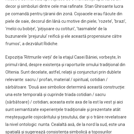
decor și simboluri dintre cele mai rafinate. Stan Ghiroante lucra
pe comandă pentru țăranii din zonă. Cojoacele erau făcute din
piele de oaie, decorul din lână cu motive din piele; ‘rozete’, ‘brazi’,
‘melci cu bobițe’, ‘pițișoare cu cotituri’, ‘tasmalele’ de la
buzunarele ‘prejurului’ reifică și ele această propensiune către
frumos’, a dezvăluit Ridiche.
Expoziția ‘Ritmurile vieții’ de la etajul Casei Băniei, vorbește, în
primul rând, despre existența și raporturile omului tradițional din
Oltenia. Sunt decelate, astfel, relații și conjuncturi prin dublete
relevante: sacru / profan, material / spiritual, cotidian /
sărbătoare. ‘Două axe simbolice determină această construcție:
una este temporală și cuprinde triada cotidian / sacru
(sărbătoare) / cotidian; aceasta este axa de la est la vest și aici
sunt semantizate experiențele tradiționale și prezentate atât
meșteșugurile cojocăritului și țesutului, dar și o trăire revelatoare
la nivel ontologic: nunta. Cealaltă axă, de la nord la sud, este una
spațială și sugerează consistența simbolică a toposurilor