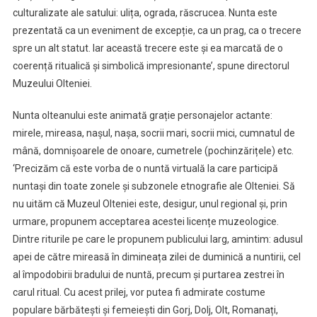
culturalizate ale satului: ulița, ograda, răscrucea. Nunta este
prezentată ca un eveniment de excepție, ca un prag, ca o trecere
spre un alt statut. Iar această trecere este și ea marcată de o
coerență ritualică și simbolică impresionante’, spune directorul
Muzeului Olteniei.
Nunta olteanului este animată grație personajelor actante:
mirele, mireasa, nașul, nașa, socrii mari, socrii mici, cumnatul de
mână, domnișoarele de onoare, cumetrele (pochinzărițele) etc.
‘Precizăm că este vorba de o nuntă virtuală la care participă
nuntași din toate zonele și subzonele etnografie ale Olteniei. Să
nu uităm că Muzeul Olteniei este, desigur, unul regional și, prin
urmare, propunem acceptarea acestei licențe muzeologice.
Dintre riturile pe care le propunem publicului larg, amintim: adusul
apei de către mireasă în dimineața zilei de duminică a nuntirii, cel
al împodobirii bradului de nuntă, precum și purtarea zestrei în
carul ritual. Cu acest prilej, vor putea fi admirate costume
populare bărbătești și femeiești din Gorj, Dolj, Olt, Romanați,