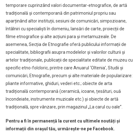
temporare cuprinzând valori documentar-etnografice, de artă
tradițională și contemporană din patrimoniul propriu sau
aparținând altor instituții; sesiuni de comunicări, simpozioane,
întâlniri cu specialiști în domeniu, lansări de carte, proiecții de
filme etnografice și alte acțiuni para și metamuzeale. De
asemenea, Secția de Etnografie oferă publicului informații de
specialitate, bibliografii asupra modelelor și valorilor culturii și
artelor tradiționale, publicații de specialitate editate de muzeu cu
specific etno-folcloric, printre care Anuarul ‘Oltenia’, Studii și
comunicări, Etnografie, precum și alte materiale de popularizare:
pliante informative, ghiduri, vederi etc.; obiecte de arta
tradițională contemporană (ceramică, icoane, țesături, ouă
încondeiate, instrumente muzicale etc.) și obiecte de artă
tradițională, spre vânzare, prin magazinul „La carul cu oale”.
Pentru a fi în permanență la curent cu ultimele noutăți și
informații din orașul tău, urmărește-ne pe Facebook.