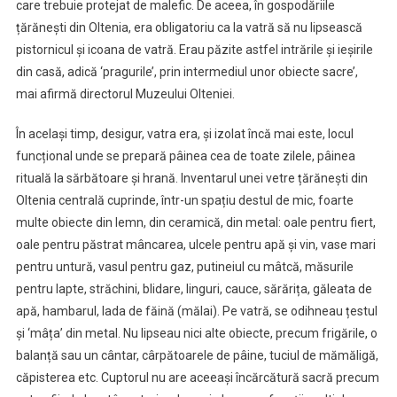
care trebuie protejat de malefic. De aceea, în gospodăriile
țărănești din Oltenia, era obligatoriu ca la vatră să nu lipsească
pistornicul și icoana de vatră. Erau păzite astfel intrările și ieșirile
din casă, adică ‘pragurile’, prin intermediul unor obiecte sacre’,
mai afirmă directorul Muzeului Olteniei.
În același timp, desigur, vatra era, și izolat încă mai este, locul
funcțional unde se prepară pâinea cea de toate zilele, pâinea
rituală la sărbătoare și hrană. Inventarul unei vetre țărănești din
Oltenia centrală cuprinde, într-un spațiu destul de mic, foarte
multe obiecte din lemn, din ceramică, din metal: oale pentru fiert,
oale pentru păstrat mâncarea, ulcele pentru apă și vin, vase mari
pentru untură, vasul pentru gaz, putineiul cu mâtcă, măsurile
pentru lapte, străchini, blidare, linguri, cauce, sărărița, găleata de
apă, hambarul, lada de făină (mălai). Pe vatră, se odihneau țestul
și ‘mâța’ din metal. Nu lipseau nici alte obiecte, precum frigările, o
balanță sau un cântar, cârpătoarele de pâine, tuciul de mămăligă,
căpisterea etc. Cuptorul nu are aceeași încărcătură sacră precum