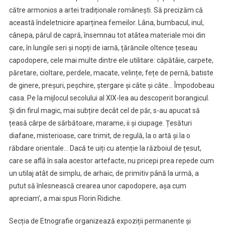
către armonios a artei tradiționale românești. Să precizăm că
această îndeletnicire aparținea femeilor. Lâna, bumbacul, inul,
cânepa, părul de capră, însemnau tot atâtea materiale moi din
care, în lungile seri și nopți de iarnă, țărăncile oltence țeseau
capodopere, cele mai multe dintre ele utilitare: căpătâie, carpete,
păretare, cioltare, perdele, macate, velințe, fețe de pernă, batiste
de ginere, preșuri, peșchire, ștergare și câte și câte… Împodobeau
casa. Pe la mijlocul secolului al XIX-lea au descoperit borangicul.
Și din firul magic, mai subțire decât cel de păr, s-au apucat să
țeasă cârpe de sărbătoare, marame, ii și ciupage. Țesături
diafane, misterioase, care trimit, de regulă, la o artă și la o
răbdare orientale… Dacă te uiți cu atenție la războiul de țesut,
care se află în sala acestor artefacte, nu pricepi prea repede cum
un utilaj atât de simplu, de arhaic, de primitiv până la urmă, a
putut să înlesnească crearea unor capodopere, așa cum
apreciam’, a mai spus Florin Ridiche.
Secția de Etnografie organizează expoziții permanente și