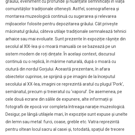
grâului, eveniment cu profunde și nuanțate semnificații în viața
comunităților tradiționale oltenești. Astfel, scenografierea și
montarea muzeologică continuă cu sugerarea și relevarea
mijloacelor folosite pentru depozitarea grâului. Cât privește
măcinatul grâului, câteva utilaje tradiționale semnalează tehnici
arhaice sau mai evoluate. Sunt prezente în expoziție râșnițe din
secolul al XIX-lea și o moară manuală ce se bazează pe un
sistem modern de roți dințate. În același context, discursul
continuă cu o replică, în mărime naturală, după o moară cu
ciutură din nordul Gorjului. Această prezentare, în afara
obiectelor cuprinse, se sprijină și pe imagini de la începutul
secolului al XX-lea, imagini ce reprezintă aratul cu plugul ‘Pork’,
semănatul, precum și treieratul cu ‘vaporul’. De asemenea, pe
cele două ecrane din sălile de expunere, alte informații și
fotografii de epocă vor completa întreaga narație muzeologică.
Desigur, pe lângă utilajele mari, în expoziție sunt expuse și unelte
din lemn sau metal: furci, coase, greble etc. Vatra reprezintă
pentru oltean locul sacru al casei și, totodată, spațiul de trecere