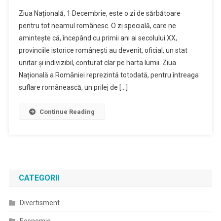
Craiovenii,
Ziua Națională, 1 Decembrie, este o zi de sărbătoare
Invitați
pentru tot neamul românesc. O zi specială, care ne
La
amintește că, începând cu primii ani ai secolului XX,
Ziua
provinciile istorice românești au devenit, oficial, un stat
Națională
A
unitar și indivizibil, conturat clar pe harta lumii. Ziua
României
Națională a României reprezintă totodată, pentru întreaga
suflare românească, un prilej de […]
Continue Reading
CATEGORII
Divertisment