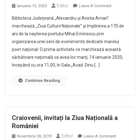
Editor
On
Ianuarie 13, 2020
Leave A Comment
Biblioteca
Biblioteca Judeţeană „Alexandru şi Aristia Aman”
Judeţeană
marchează „Ziua Culturii Naţionale” şi împlinirea a 170 de
„Alexandru
ani de la naşterea poetului Mihai Eminescu prin
Şi
organizarea unei serii de evenimente dedicate marelui
Aristia
Aman”
poet naţional. O prima activitate ce marchează această
Marchează
sărbătoare naţională va avea loc marţi, 14 ianuarie 2020,
„Ziua
începând cu ora 11,00, în Sala „Acad. Dinu […]
Culturii
Naţionale”
Continue Reading
Craiovenii, invitați la Ziua Națională a
României
Editor
On
Noiembrie 28, 2019
Leave A Comment