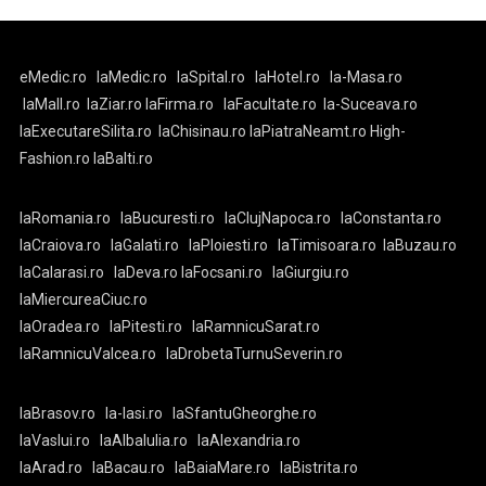
eMedic.ro
laMedic.ro
laSpital.ro
laHotel.ro
la-Masa.ro
laMall.ro
laZiar.ro
laFirma.ro
laFacultate.ro
la-Suceava.ro
laExecutareSilita.ro
laChisinau.ro
laPiatraNeamt.ro
High-
Fashion.ro
laBalti.ro
laRomania.ro
laBucuresti.ro
laClujNapoca.ro
laConstanta.ro
laCraiova.ro
laGalati.ro
laPloiesti.ro
laTimisoara.ro
laBuzau.ro
laCalarasi.ro
laDeva.ro
laFocsani.ro
laGiurgiu.ro
laMiercureaCiuc.ro
laOradea.ro
laPitesti.ro
laRamnicuSarat.ro
laRamnicuValcea.ro
laDrobetaTurnuSeverin.ro
laBrasov.ro
la-Iasi.ro
laSfantuGheorghe.ro
laVaslui.ro
laAlbaIulia.ro
laAlexandria.ro
laArad.ro
laBacau.ro
laBaiaMare.ro
laBistrita.ro