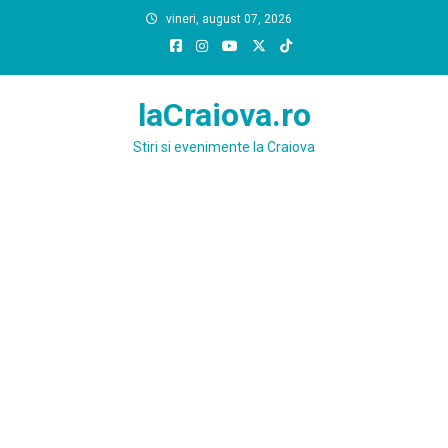
Skip
vineri, august 07, 2026
to
content
laCraiova.ro
Stiri si evenimente la Craiova