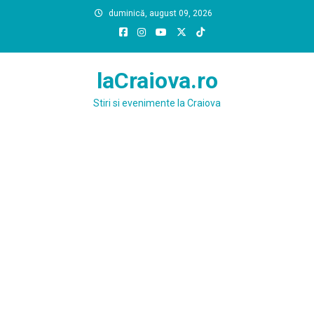
Skip
duminică, august 09, 2026
to
content
laCraiova.ro
Stiri si evenimente la Craiova