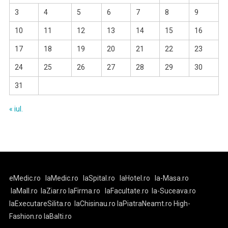
3
4
5
6
7
8
9
10
11
12
13
14
15
16
17
18
19
20
21
22
23
24
25
26
27
28
29
30
31
« iul.
eMedic.ro
laMedic.ro
laSpital.ro
laHotel.ro
la-Masa.ro
laMall.ro
laZiar.ro
laFirma.ro
laFacultate.ro
la-Suceava.ro
laExecutareSilita.ro
laChisinau.ro
laPiatraNeamt.ro
High-
Fashion.ro
laBalti.ro