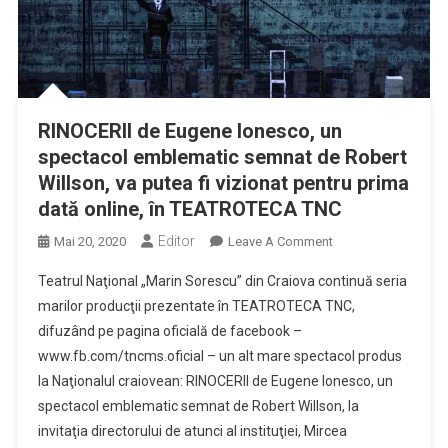
RINOCERII de Eugene Ionesco, un
spectacol emblematic semnat de Robert
Willson, va putea fi vizionat pentru prima
dată online, în TEATROTECA TNC
Editor
On
Mai 20, 2020
Leave A Comment
RINOCERII
Teatrul Naţional „Marin Sorescu” din Craiova continuă seria
De
marilor producţii prezentate în TEATROTECA TNC,
Eugene
difuzând pe pagina oficială de facebook –
Ionesco,
www.fb.com/tncms.oficial – un alt mare spectacol produs
Un
Spectacol
la Naţionalul craiovean: RINOCERII de Eugene Ionesco, un
Emblematic
spectacol emblematic semnat de Robert Willson, la
Semnat
invitaţia directorului de atunci al instituţiei, Mircea
De