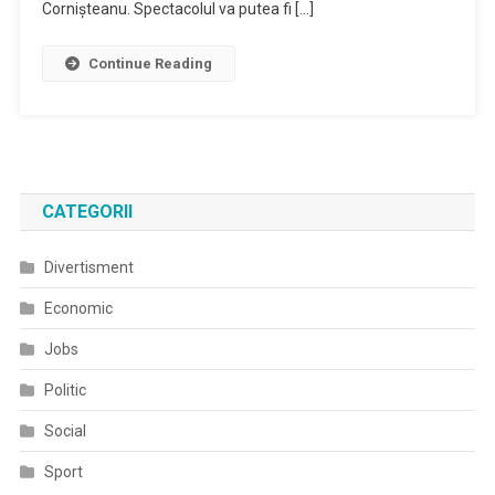
Cornişteanu. Spectacolul va putea fi […]
Robert
Willson,
Continue Reading
Va
Putea
Fi
Vizionat
Pentru
Prima
CATEGORII
Dată
Online,
Divertisment
În
TEATROTECA
Economic
TNC
Jobs
Politic
Social
Sport