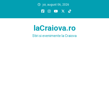
Skip
joi, august 06, 2026
to
content
laCraiova.ro
Stiri si evenimente la Craiova