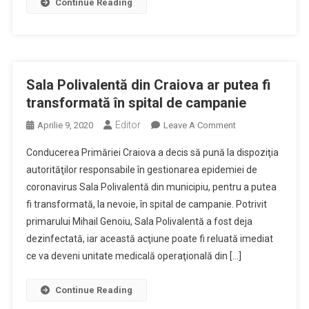
Continue Reading
Sala Polivalentă din Craiova ar putea fi
transformată în spital de campanie
Editor
On
Aprilie 9, 2020
Leave A Comment
Sala
Conducerea Primăriei Craiova a decis să pună la dispoziţia
Polivalentă
autorităţilor responsabile în gestionarea epidemiei de
Din
coronavirus Sala Polivalentă din municipiu, pentru a putea
Craiova
fi transformată, la nevoie, în spital de campanie. Potrivit
Ar
Putea
primarului Mihail Genoiu, Sala Polivalentă a fost deja
Fi
dezinfectată, iar această acţiune poate fi reluată imediat
Transformată
ce va deveni unitate medicală operaţională din […]
În
Spital
Continue Reading
De