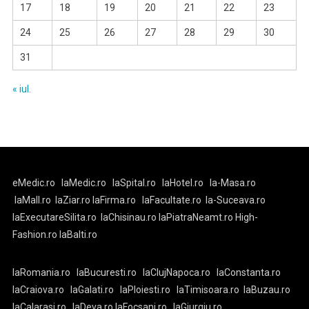
17
18
19
20
21
22
23
24
25
26
27
28
29
30
31
« iul.
eMedic.ro
laMedic.ro
laSpital.ro
laHotel.ro
la-Masa.ro
laMall.ro
laZiar.ro
laFirma.ro
laFacultate.ro
la-Suceava.ro
laExecutareSilita.ro
laChisinau.ro
laPiatraNeamt.ro
High-
Fashion.ro
laBalti.ro
laRomania.ro
laBucuresti.ro
laClujNapoca.ro
laConstanta.ro
laCraiova.ro
laGalati.ro
laPloiesti.ro
laTimisoara.ro
laBuzau.ro
laCalarasi.ro
laDeva.ro
laFocsani.ro
laGiurgiu.ro