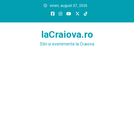
Skip
vineri, august 07, 2026
to
content
laCraiova.ro
Stiri si evenimente la Craiova