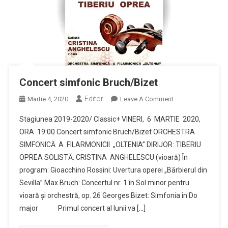
Concert simfonic Bruch/Bizet
Editor
On
Martie 4, 2020
Leave A Comment
Concert
Stagiunea 2019-2020/ Classic+ VINERI, 6 MARTIE 2020,
Simfonic
ORA 19:00 Concert simfonic Bruch/Bizet ORCHESTRA
Bruch/Bizet
SIMFONICĂ A FILARMONICII „OLTENIA” DIRIJOR: TIBERIU
OPREA SOLISTĂ: CRISTINA ANGHELESCU (vioară) În
program: Gioacchino Rossini: Uvertura operei „Bărbierul din
Sevilla” Max Bruch: Concertul nr. 1 în Sol minor pentru
vioară și orchestră, op. 26 Georges Bizet: Simfonia în Do
major Primul concert al lunii va […]