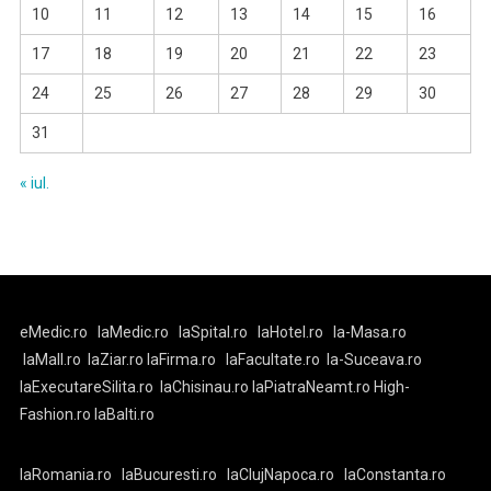
10
11
12
13
14
15
16
17
18
19
20
21
22
23
24
25
26
27
28
29
30
31
« iul.
eMedic.ro
laMedic.ro
laSpital.ro
laHotel.ro
la-Masa.ro
laMall.ro
laZiar.ro
laFirma.ro
laFacultate.ro
la-Suceava.ro
laExecutareSilita.ro
laChisinau.ro
laPiatraNeamt.ro
High-
Fashion.ro
laBalti.ro
laRomania.ro
laBucuresti.ro
laClujNapoca.ro
laConstanta.ro