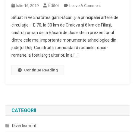
Editor
On
Iulie 16, 2019
Leave A Comment
Castrul
Situat în vecinătatea gării Răcari și a principalei artere de
Roman
circulație – E 70, la 30 km de Craiova și 6 km de Filiași,
De
castrul roman de la Răcarii de Jos este în prezent unul
La
dintre cele mai importante monumente arheologice din
Răcarii
De
județul Dolj. Construit în perioada războaielor daco-
Jos,
romane, a fost lărgit ulterior, în a […]
Monument
Arheologic
Continue Reading
Pe
Harta
Turistică
A
Doljului
CATEGORII
Divertisment