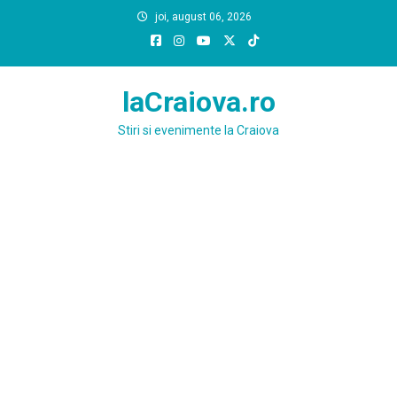
Skip
joi, august 06, 2026
to
content
laCraiova.ro
Stiri si evenimente la Craiova