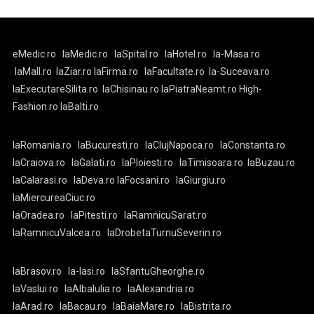
eMedic.ro
laMedic.ro
laSpital.ro
laHotel.ro
la-Masa.ro
laMall.ro
laZiar.ro
laFirma.ro
laFacultate.ro
la-Suceava.ro
laExecutareSilita.ro
laChisinau.ro
laPiatraNeamt.ro
High-
Fashion.ro
laBalti.ro
laRomania.ro
laBucuresti.ro
laClujNapoca.ro
laConstanta.ro
laCraiova.ro
laGalati.ro
laPloiesti.ro
laTimisoara.ro
laBuzau.ro
laCalarasi.ro
laDeva.ro
laFocsani.ro
laGiurgiu.ro
laMiercureaCiuc.ro
laOradea.ro
laPitesti.ro
laRamnicuSarat.ro
laRamnicuValcea.ro
laDrobetaTurnuSeverin.ro
laBrasov.ro
la-Iasi.ro
laSfantuGheorghe.ro
laVaslui.ro
laAlbaIulia.ro
laAlexandria.ro
laArad.ro
laBacau.ro
laBaiaMare.ro
laBistrita.ro