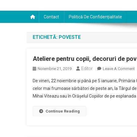
Contact
Politică De Confidențialitate
ETICHETĂ:
POVESTE
Ateliere pentru copii, decoruri de pov
Editor
O
Noiembrie 21, 2019
Leave A Comment
A
De vineri, 22 noiembrie și până pe 5 ianuarie, Primăria C
P
celor mai frumoase sărbători de peste an, la Târgul de 
C
Mihai Viteazu sau în Orășelul Copiilor de pe esplanada 
D
D
P
Continue Reading
A
Ș
B