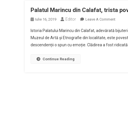
L
T
Palatul Marincu din Calafat, trista po
D
Editor
On
Iulie 16, 2019
Leave A Comment
C
Palatul
2
Istoria Palatului Marincu din Calafat, adevărată bijuter
Marinc
Muzeul de Artă și Etnografie din localitate, este poveste
Din
descendenții o spun cu emoție. Clădirea a fost ridicată
Calafat,
Trista
Povest
Continue Reading
A
Unei
Mari
Familii