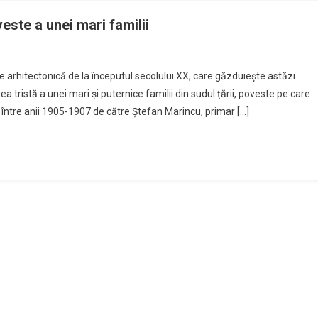
a
ârgul
veste a unei mari familii
e
răciun
019
ie arhitectonică de la începutul secolului XX, care găzduiește astăzi
u
a tristă a unei mari și puternice familii din sudul țării, poveste pe care
 între anii 1905-1907 de către Ștefan Marincu, primar […]
e