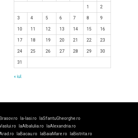
1
2
3
4
5
6
7
8
9
10
11
12
13
14
15
16
17
18
19
20
21
22
23
24
25
26
27
28
29
30
31
« iul.
Brasov.ro
la-Iasi.ro
laSfantuGheorghe.ro
aVaslui.ro
laAlbaIulia.ro
laAlexandria.ro
Arad.ro
laBacau.ro
laBaiaMare.ro
laBistrita.ro