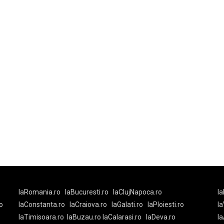
laRomania.ro
laBucuresti.ro
laClujNapoca.ro
la
o
laConstanta.ro
laCraiova.ro
laGalati.ro
laPloiesti.ro
l
laTimisoara.ro
laBuzau.ro
laCalarasi.ro
laDeva.ro
la