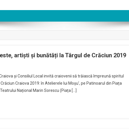
este, artiști și bunătăți la Târgul de Crăciun 2019
n
teliere
raiova și Consiliul Local invită craiovenii să trăiască împreună spiritul
entru
Crăciun Craiova 2019: în Atelierele lui Moșu’, pe Patinoarul din Piața
opii,
Teatrului Național Marin Sorescu (Piața […]
ecoruri
e
oveste,
rtiști
i
unătăți