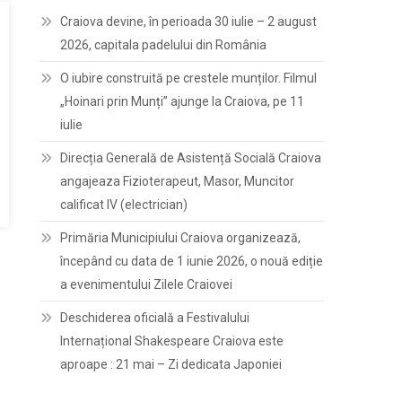
Craiova devine, în perioada 30 iulie – 2 august
2026, capitala padelului din România
O iubire construită pe crestele munților. Filmul
„Hoinari prin Munți” ajunge la Craiova, pe 11
iulie
Direcția Generală de Asistență Socială Craiova
angajeaza Fizioterapeut, Masor, Muncitor
calificat IV (electrician)
Primăria Municipiului Craiova organizează,
începând cu data de 1 iunie 2026, o nouă ediție
a evenimentului Zilele Craiovei
Deschiderea oficială a Festivalului
Internațional Shakespeare Craiova este
aproape : 21 mai – Zi dedicata Japoniei