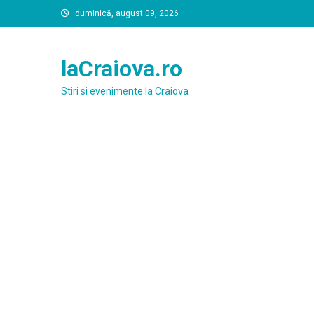
Skip
duminică, august 09, 2026
to
content
laCraiova.ro
Stiri si evenimente la Craiova