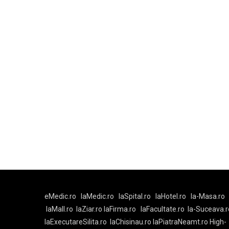
eMedic.ro
laMedic.ro
laSpital.ro
laHotel.ro
la-Masa.ro
laMall.ro
laZiar.ro
laFirma.ro
laFacultate.ro
la-Suceava.r
laExecutareSilita.ro
laChisinau.ro
laPiatraNeamt.ro
High-