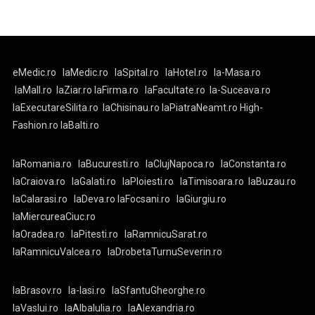
eMedic.ro
laMedic.ro
laSpital.ro
laHotel.ro
la-Masa.ro
laMall.ro
laZiar.ro
laFirma.ro
laFacultate.ro
la-Suceava.ro
laExecutareSilita.ro
laChisinau.ro
laPiatraNeamt.ro
High-
Fashion.ro
laBalti.ro
laRomania.ro
laBucuresti.ro
laClujNapoca.ro
laConstanta.ro
laCraiova.ro
laGalati.ro
laPloiesti.ro
laTimisoara.ro
laBuzau.ro
laCalarasi.ro
laDeva.ro
laFocsani.ro
laGiurgiu.ro
laMiercureaCiuc.ro
laOradea.ro
laPitesti.ro
laRamnicuSarat.ro
laRamnicuValcea.ro
laDrobetaTurnuSeverin.ro
laBrasov.ro
la-Iasi.ro
laSfantuGheorghe.ro
laVaslui.ro
laAlbaIulia.ro
laAlexandria.ro