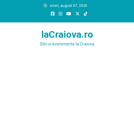
Skip
vineri, august 07, 2026
to
content
laCraiova.ro
Stiri si evenimente la Craiova