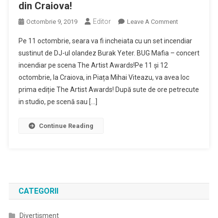
din Craiova!
Editor
On
Octombrie 9, 2019
Leave A Comment
The
Pe 11 octombrie, seara va fi incheiata cu un set incendiar
Artist
sustinut de DJ-ul olandez Burak Yeter. BUG Mafia – concert
Awards
incendiar pe scena The Artist Awards!Pe 11 și 12
–
octombrie, la Craiova, in Piața Mihai Viteazu, va avea loc
Prima
Ediție
prima ediție The Artist Awards! După sute de ore petrecute
A
in studio, pe scenă sau […]
Premiilor
Muzicale
Continue Reading
Și
De
Online
Are
Loc
Pe
CATEGORII
11
Si
Divertisment