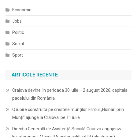
12
Economic
Octombrie
In
Jobs
Piața
Mihai
Politic
Viteazu
Social
Din
Craiova!
Sport
ARTICOLE RECENTE
Craiova devine, în perioada 30 iulie – 2 august 2026, capitala
padelului din România
O iubire construită pe crestele munților. Filmul „Hoinari prin
Munți” ajunge la Craiova, pe 11 iulie
Direcția Generală de Asistență Socială Craiova angajeaza
Fizioterapeut, Masor, Muncitor calificat IV (electrician)