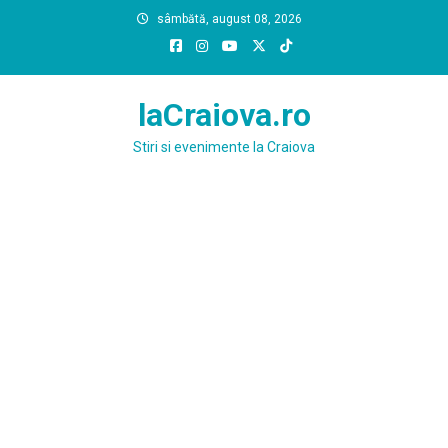
Skip
sâmbătă, august 08, 2026
to
content
laCraiova.ro
Stiri si evenimente la Craiova