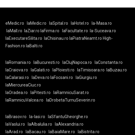
eMedic.ro
laMedic.ro
laSpital.ro
laHotel.ro
la-Masa.ro
laMall.ro
laZiar.ro
laFirma.ro
laFacultate.ro
la-Suceava.ro
laExecutareSilita.ro
laChisinau.ro
laPiatraNeamt.ro
High-
Fashion.ro
laBalti.ro
laRomania.ro
laBucuresti.ro
laClujNapoca.ro
laConstanta.ro
laCraiova.ro
laGalati.ro
laPloiesti.ro
laTimisoara.ro
laBuzau.ro
laCalarasi.ro
laDeva.ro
laFocsani.ro
laGiurgiu.ro
laMiercureaCiuc.ro
laOradea.ro
laPitesti.ro
laRamnicuSarat.ro
laRamnicuValcea.ro
laDrobetaTurnuSeverin.ro
laBrasov.ro
la-Iasi.ro
laSfantuGheorghe.ro
laVaslui.ro
laAlbaIulia.ro
laAlexandria.ro
laArad.ro
laBacau.ro
laBaiaMare.ro
laBistrita.ro