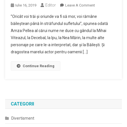
Editor
On
Iulie 16, 2019
Leave A Comment
Casa
”Oricât voi trăi și oriunde va fi să mor, voi rămâne
Memorială
băileștean până în străfundul sufletului”, spunea odată
„Amza
Amza Pellea al cărui nume ne duce cu gândul la Mihai
Pellea”
Viteazul, la Decebal, la Ipu, la Nea Mărin, la multe alte
Din
Băilești,
personaje pe care le-a interpretat, dar și la Băilești. Și
Loc
dragostea marelui actor pentru oamenii […]
De
Pelerinaj
Continue Reading
Pentru
Admiratorii
Marelui
Actor
CATEGORII
Divertisment