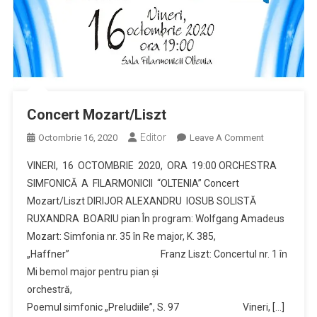
Concert Mozart/Liszt
Editor
On
Octombrie 16, 2020
Leave A Comment
Concert
VINERI, 16 OCTOMBRIE 2020, ORA 19:00 ORCHESTRA
Mozart/Liszt
SIMFONICĂ A FILARMONICII “OLTENIA” Concert
Mozart/Liszt DIRIJOR ALEXANDRU IOSUB SOLISTĂ
RUXANDRA BOARIU pian În program: Wolfgang Amadeus
Mozart: Simfonia nr. 35 în Re major, K. 385,
„Haffner” Franz Liszt: Concertul nr. 1 în
Mi bemol major pentru pian și
orchestră,
Poemul simfonic „Preludiile”, S. 97 Vineri, […]