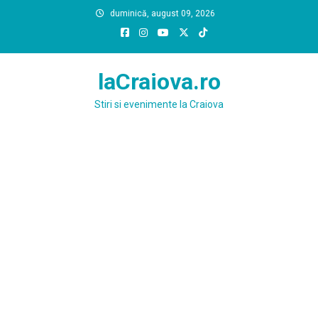
Skip
duminică, august 09, 2026
to
content
laCraiova.ro
Stiri si evenimente la Craiova