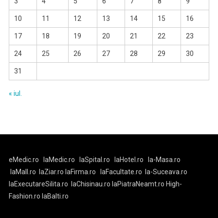
3
4
5
6
7
8
9
10
11
12
13
14
15
16
17
18
19
20
21
22
23
24
25
26
27
28
29
30
31
« iul.
eMedic.ro
laMedic.ro
laSpital.ro
laHotel.ro
la-Masa.ro
laMall.ro
laZiar.ro
laFirma.ro
laFacultate.ro
la-Suceava.ro
laExecutareSilita.ro
laChisinau.ro
laPiatraNeamt.ro
High-
Fashion.ro
laBalti.ro