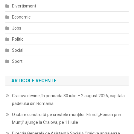
Program
Divertisment
De
Învăţare
Economic
A
Jobs
Limbii
Engleze.
Politic
Social
Sport
ARTICOLE RECENTE
Craiova devine, în perioada 30 iulie – 2 august 2026, capitala
padelului din România
O iubire construită pe crestele munților. Filmul „Hoinari prin
Munți” ajunge la Craiova, pe 11 iulie
Direcția Generală de Asistență Socială Craiova angajeaza