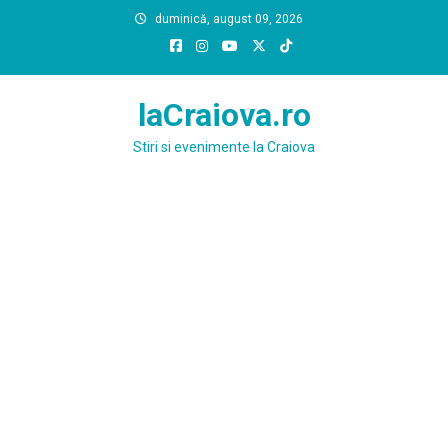
Skip
duminică, august 09, 2026
to
content
laCraiova.ro
Stiri si evenimente la Craiova