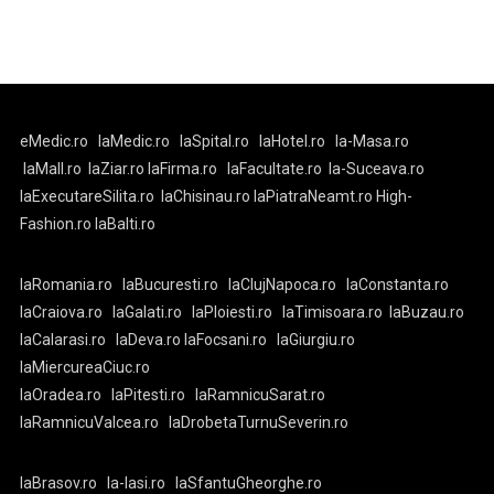
eMedic.ro
laMedic.ro
laSpital.ro
laHotel.ro
la-Masa.ro
laMall.ro
laZiar.ro
laFirma.ro
laFacultate.ro
la-Suceava.ro
laExecutareSilita.ro
laChisinau.ro
laPiatraNeamt.ro
High-
Fashion.ro
laBalti.ro
laRomania.ro
laBucuresti.ro
laClujNapoca.ro
laConstanta.ro
laCraiova.ro
laGalati.ro
laPloiesti.ro
laTimisoara.ro
laBuzau.ro
laCalarasi.ro
laDeva.ro
laFocsani.ro
laGiurgiu.ro
laMiercureaCiuc.ro
laOradea.ro
laPitesti.ro
laRamnicuSarat.ro
laRamnicuValcea.ro
laDrobetaTurnuSeverin.ro
laBrasov.ro
la-Iasi.ro
laSfantuGheorghe.ro