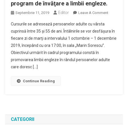
program de învăţare a limbii engleze.
Editor
On
Septembrie 11, 2019
Leave A Comment
Biblioteca
Cursurile se adresează persoanelor adulte cu vârsta
Judeţeană
cuprinsă între 35 şi 55 de ani. Întâlnirile se vor desfăşura în
„Alexandru
fiecare zi de marţi a intervalului 1 octombrie – 1 decembrie
Şi
2019, începând cu ora 17:00, în sala „Marin Sorescu”.
Aristia
Aman”
Obiectivul urmărit în cadrul programului constă în
Organizează
promovarea limbii engleze în rândul persoanelor adulte
În
care doresc […]
Perioada
1
Continue Reading
Octombrie
–
1
Decembrie
2019,
Un
CATEGORII
Nou