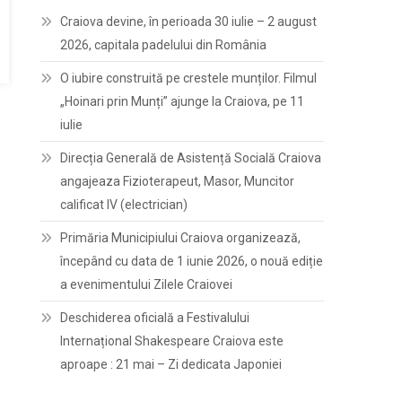
Craiova devine, în perioada 30 iulie – 2 august
2026, capitala padelului din România
O iubire construită pe crestele munților. Filmul
„Hoinari prin Munți” ajunge la Craiova, pe 11
iulie
Direcția Generală de Asistență Socială Craiova
angajeaza Fizioterapeut, Masor, Muncitor
calificat IV (electrician)
Primăria Municipiului Craiova organizează,
începând cu data de 1 iunie 2026, o nouă ediție
a evenimentului Zilele Craiovei
Deschiderea oficială a Festivalului
Internațional Shakespeare Craiova este
aproape : 21 mai – Zi dedicata Japoniei