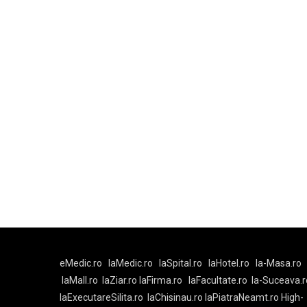
eMedic.ro
laMedic.ro
laSpital.ro
laHotel.ro
la-Masa.ro
laMall.ro
laZiar.ro
laFirma.ro
laFacultate.ro
la-Suceava.r
laExecutareSilita.ro
laChisinau.ro
laPiatraNeamt.ro
High-