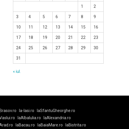
1
2
3
4
5
6
7
8
9
10
11
12
13
14
15
16
17
18
19
20
21
22
23
24
25
26
27
28
29
30
31
« iul.
Brasov.ro
la-Iasi.ro
laSfantuGheorghe.ro
aVaslui.ro
laAlbaIulia.ro
laAlexandria.ro
Arad.ro
laBacau.ro
laBaiaMare.ro
laBistrita.ro