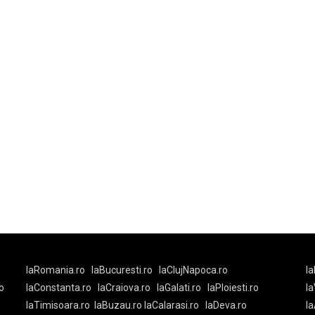
laRomania.ro
laBucuresti.ro
laClujNapoca.ro
la
o
laConstanta.ro
laCraiova.ro
laGalati.ro
laPloiesti.ro
l
laTimisoara.ro
laBuzau.ro
laCalarasi.ro
laDeva.ro
la