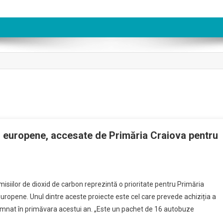
i europene, accesate de Primăria Craiova pentru
misiilor de dioxid de carbon reprezintă o prioritate pentru Primăria
 europene. Unul dintre aceste proiecte este cel care prevede achiziția a
e
emnat în primăvara acestui an. „Este un pachet de 16 autobuze