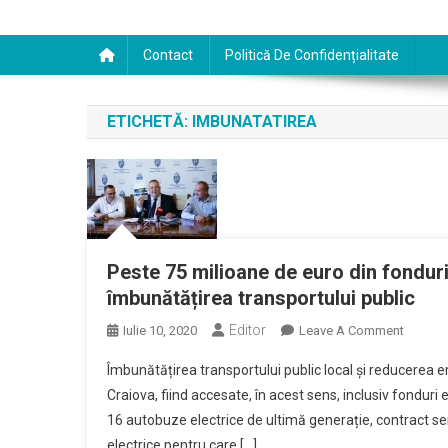
Contact
Politică De Confidențialitate
ETICHETĂ:
IMBUNATATIREA
Peste 75 milioane de euro din fondur
îmbunătățirea transportului public
Editor
On
Iulie 10, 2020
Leave A Comment
Peste
Îmbunătățirea transportului public local şi reducerea e
75
Craiova, fiind accesate, în acest sens, inclusiv fonduri
Milioan
16 autobuze electrice de ultimă generație, contract s
De
electrice pentru care […]
Euro