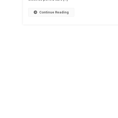
Din
Fonduri
Continue Reading
Europe
Accesa
De
Primări
Craiova
Pentru
Îmbunăt
Transpo
Public