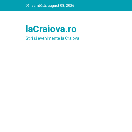
Skip
sâmbătă, august 08, 2026
to
content
laCraiova.ro
Stiri si evenimente la Craiova