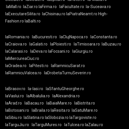
laMall.ro
laZiar.ro
laFirma.ro
laFacultate.ro
la-Suceava.ro
laExecutareSilita.ro
laChisinau.ro
laPiatraNeamt.ro
High-
Fashion.ro
laBalti.ro
laRomania.ro
laBucuresti.ro
laClujNapoca.ro
laConstanta.ro
laCraiova.ro
laGalati.ro
laPloiesti.ro
laTimisoara.ro
laBuzau.ro
laCalarasi.ro
laDeva.ro
laFocsani.ro
laGiurgiu.ro
laMiercureaCiuc.ro
laOradea.ro
laPitesti.ro
laRamnicuSarat.ro
laRamnicuValcea.ro
laDrobetaTurnuSeverin.ro
laBrasov.ro
la-Iasi.ro
laSfantuGheorghe.ro
laVaslui.ro
laAlbaIulia.ro
laAlexandria.ro
laArad.ro
laBacau.ro
laBaiaMare.ro
laBistrita.ro
laBotosani.ro
laBraila.ro
laResita.ro
laSatuMare.ro
laSibiu.ro
laSlatina.ro
laSlobozia.ro
laTargoviste.ro
laTarguJiu.ro
laTarguMures.ro
laTulcea.ro
laZalau.ro