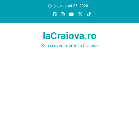
Skip
joi, august 06, 2026
to
content
laCraiova.ro
Stiri si evenimente la Craiova