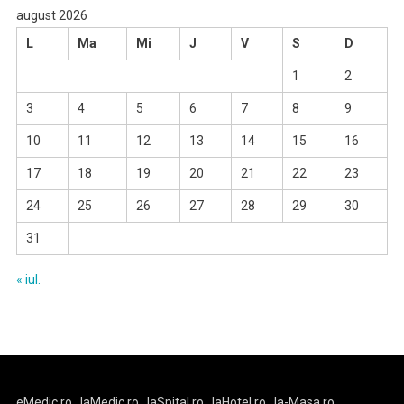
august 2026
L
Ma
Mi
J
V
S
D
1
2
3
4
5
6
7
8
9
10
11
12
13
14
15
16
17
18
19
20
21
22
23
24
25
26
27
28
29
30
31
« iul.
eMedic.ro
laMedic.ro
laSpital.ro
laHotel.ro
la-Masa.ro