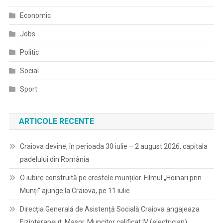
Economic
Jobs
Politic
Social
Sport
ARTICOLE RECENTE
Craiova devine, în perioada 30 iulie – 2 august 2026, capitala
padelului din România
O iubire construită pe crestele munților. Filmul „Hoinari prin
Munți” ajunge la Craiova, pe 11 iulie
Direcția Generală de Asistență Socială Craiova angajeaza
Fizioterapeut, Masor, Muncitor calificat IV (electrician)