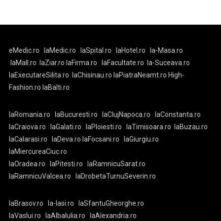
eMedic.ro
laMedic.ro
laSpital.ro
laHotel.ro
la-Masa.ro
laMall.ro
laZiar.ro
laFirma.ro
laFacultate.ro
la-Suceava.ro
laExecutareSilita.ro
laChisinau.ro
laPiatraNeamt.ro
High-
Fashion.ro
laBalti.ro
laRomania.ro
laBucuresti.ro
laClujNapoca.ro
laConstanta.ro
laCraiova.ro
laGalati.ro
laPloiesti.ro
laTimisoara.ro
laBuzau.ro
laCalarasi.ro
laDeva.ro
laFocsani.ro
laGiurgiu.ro
laMiercureaCiuc.ro
laOradea.ro
laPitesti.ro
laRamnicuSarat.ro
laRamnicuValcea.ro
laDrobetaTurnuSeverin.ro
laBrasov.ro
la-Iasi.ro
laSfantuGheorghe.ro
laVaslui.ro
laAlbaIulia.ro
laAlexandria.ro