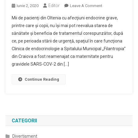
Editor
On
Iunie 2, 2020
Leave A Comment
Pacienţii
Mii de pacienţi din Oltenia cu afecţiuni endocrine grave,
Cu
printre care şi copii, nu îşi mai pot reevalua starea de
Afecţiuni
sănătate şi beneficia de tratamentul corespunzător, după
Endocrine
ce, pe perioada stării de urgenţă, spaţiul în care funcţiona
Grave,
Fără
Clinica de endocrinologie a Spitalului Municipal „Filantropia”
Consult
din Craiova a fost reamenajat ca maternitate pentru
De
gravidele SARS-COV-2 din […]
Specialitate
După
Continue Reading
Desfiinţarea
Clinicii
Din
Craiova
CATEGORII
Divertisment