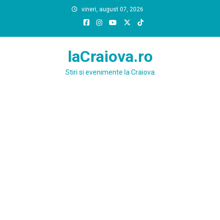
Skip
vineri, august 07, 2026
to
content
laCraiova.ro
Stiri si evenimente la Craiova