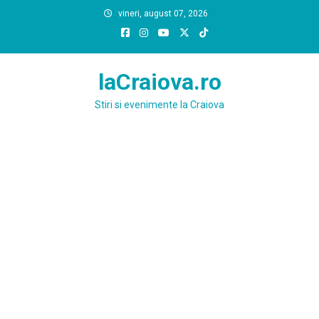
Skip
vineri, august 07, 2026
to
content
laCraiova.ro
Stiri si evenimente la Craiova