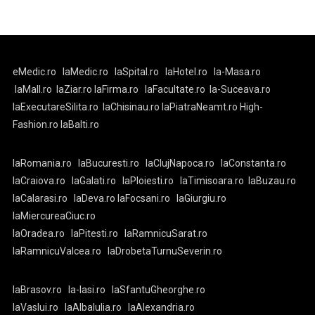
eMedic.ro
laMedic.ro
laSpital.ro
laHotel.ro
la-Masa.ro
laMall.ro
laZiar.ro
laFirma.ro
laFacultate.ro
la-Suceava.ro
laExecutareSilita.ro
laChisinau.ro
laPiatraNeamt.ro
High-
Fashion.ro
laBalti.ro
laRomania.ro
laBucuresti.ro
laClujNapoca.ro
laConstanta.ro
laCraiova.ro
laGalati.ro
laPloiesti.ro
laTimisoara.ro
laBuzau.ro
laCalarasi.ro
laDeva.ro
laFocsani.ro
laGiurgiu.ro
laMiercureaCiuc.ro
laOradea.ro
laPitesti.ro
laRamnicuSarat.ro
laRamnicuValcea.ro
laDrobetaTurnuSeverin.ro
laBrasov.ro
la-Iasi.ro
laSfantuGheorghe.ro
laVaslui.ro
laAlbaIulia.ro
laAlexandria.ro