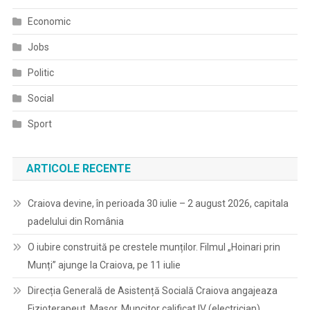
Economic
Jobs
Politic
Social
Sport
ARTICOLE RECENTE
Craiova devine, în perioada 30 iulie – 2 august 2026, capitala
padelului din România
O iubire construită pe crestele munților. Filmul „Hoinari prin
Munți” ajunge la Craiova, pe 11 iulie
Direcția Generală de Asistență Socială Craiova angajeaza
Fizioterapeut, Masor, Muncitor calificat IV (electrician)