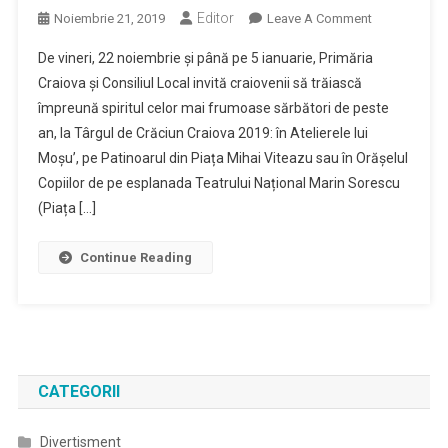
Editor
On
Noiembrie 21, 2019
Leave A Comment
Ateliere
De vineri, 22 noiembrie și până pe 5 ianuarie, Primăria
Pentru
Craiova și Consiliul Local invită craiovenii să trăiască
Copii,
împreună spiritul celor mai frumoase sărbători de peste
Decoruri
an, la Târgul de Crăciun Craiova 2019: în Atelierele lui
De
Poveste,
Moșu’, pe Patinoarul din Piața Mihai Viteazu sau în Orășelul
Artiști
Copiilor de pe esplanada Teatrului Național Marin Sorescu
Și
(Piața […]
Bunătăți
La
Continue Reading
Târgul
De
Crăciun
2019
CATEGORII
Divertisment