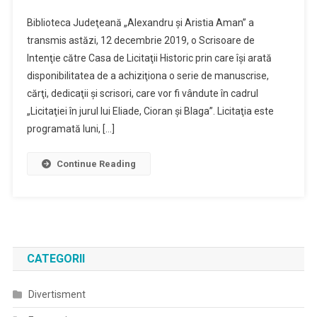
Biblioteca
Biblioteca Judeţeană „Alexandru şi Aristia Aman” a
Aman
transmis astăzi, 12 decembrie 2019, o Scrisoare de
Din
Intenţie către Casa de Licitaţii Historic prin care îşi arată
Craiova
disponibilitatea de a achiziţiona o serie de manuscrise,
Vrea
Să
cărţi, dedicaţii şi scrisori, care vor fi vândute în cadrul
Cumpere
„Licitaţiei în jurul lui Eliade, Cioran şi Blaga”. Licitaţia este
Manuscrisel
programată luni, […]
Eliade
Continue Reading
CATEGORII
Divertisment