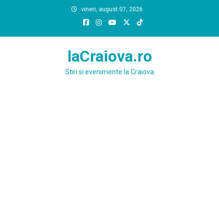
Skip
vineri, august 07, 2026
to
content
laCraiova.ro
Stiri si evenimente la Craiova