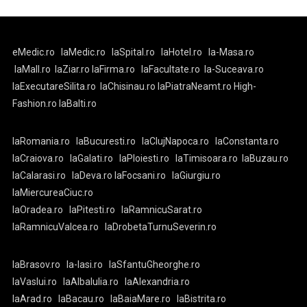
eMedic.ro
laMedic.ro
laSpital.ro
laHotel.ro
la-Masa.ro
laMall.ro
laZiar.ro
laFirma.ro
laFacultate.ro
la-Suceava.ro
laExecutareSilita.ro
laChisinau.ro
laPiatraNeamt.ro
High-
Fashion.ro
laBalti.ro
laRomania.ro
laBucuresti.ro
laClujNapoca.ro
laConstanta.ro
laCraiova.ro
laGalati.ro
laPloiesti.ro
laTimisoara.ro
laBuzau.ro
laCalarasi.ro
laDeva.ro
laFocsani.ro
laGiurgiu.ro
laMiercureaCiuc.ro
laOradea.ro
laPitesti.ro
laRamnicuSarat.ro
laRamnicuValcea.ro
laDrobetaTurnuSeverin.ro
laBrasov.ro
la-Iasi.ro
laSfantuGheorghe.ro
laVaslui.ro
laAlbaIulia.ro
laAlexandria.ro
laArad.ro
laBacau.ro
laBaiaMare.ro
laBistrita.ro