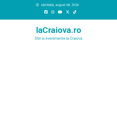
Skip
sâmbătă, august 08, 2026
to
content
laCraiova.ro
Stiri si evenimente la Craiova