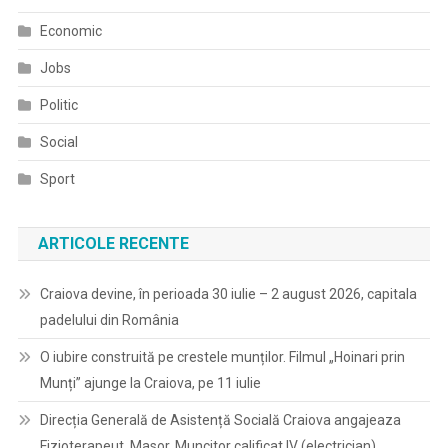
Economic
Jobs
Politic
Social
Sport
ARTICOLE RECENTE
Craiova devine, în perioada 30 iulie – 2 august 2026, capitala
padelului din România
O iubire construită pe crestele munților. Filmul „Hoinari prin
Munți” ajunge la Craiova, pe 11 iulie
Direcția Generală de Asistență Socială Craiova angajeaza
Fizioterapeut, Masor, Muncitor calificat IV (electrician)