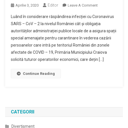
Editor
On
Aprilie 3, 2020
Leave A Comment
Solicitare
Luând în considerare răspândirea infecției cu Coronavirus
Oferte
SARS – CoV – 2 la nivelul României cât și obligația
Cazare
autorităților administrației publice locale de a asigura spații
Pentru
special amenajate pentru carantinare în vederea cazării
Carantinarea
Persoanelor
persoanelor care intră pe teritoriul României din zonele
Ce
afectate de COVID – 19, Primăria Municipiului Craiova
Vin
solicită tuturor operatorilor economici, care dețin […]
Din
Zone
Continue Reading
Afectate
De
COVID-
19
CATEGORII
Divertisment