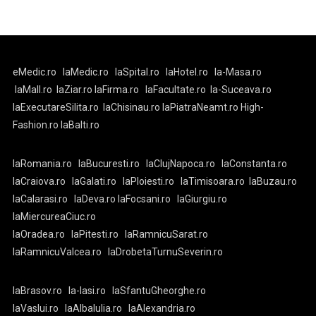
eMedic.ro
laMedic.ro
laSpital.ro
laHotel.ro
la-Masa.ro
laMall.ro
laZiar.ro
laFirma.ro
laFacultate.ro
la-Suceava.ro
laExecutareSilita.ro
laChisinau.ro
laPiatraNeamt.ro
High-
Fashion.ro
laBalti.ro
laRomania.ro
laBucuresti.ro
laClujNapoca.ro
laConstanta.ro
laCraiova.ro
laGalati.ro
laPloiesti.ro
laTimisoara.ro
laBuzau.ro
laCalarasi.ro
laDeva.ro
laFocsani.ro
laGiurgiu.ro
laMiercureaCiuc.ro
laOradea.ro
laPitesti.ro
laRamnicuSarat.ro
laRamnicuValcea.ro
laDrobetaTurnuSeverin.ro
laBrasov.ro
la-Iasi.ro
laSfantuGheorghe.ro
laVaslui.ro
laAlbaIulia.ro
laAlexandria.ro