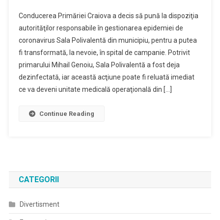
Sala
Conducerea Primăriei Craiova a decis să pună la dispoziţia
Polivalentă
autorităţilor responsabile în gestionarea epidemiei de
Din
coronavirus Sala Polivalentă din municipiu, pentru a putea
Craiova
fi transformată, la nevoie, în spital de campanie. Potrivit
Ar
Putea
primarului Mihail Genoiu, Sala Polivalentă a fost deja
Fi
dezinfectată, iar această acţiune poate fi reluată imediat
Transformată
ce va deveni unitate medicală operaţională din […]
În
Spital
Continue Reading
De
Campanie
CATEGORII
Divertisment