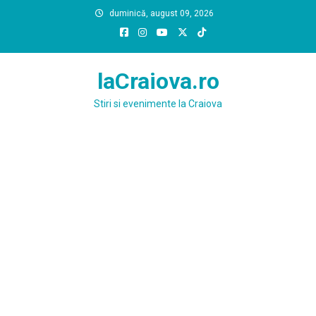
Skip
duminică, august 09, 2026
to
content
laCraiova.ro
Stiri si evenimente la Craiova