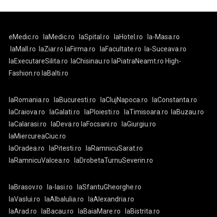
eMedic.ro
laMedic.ro
laSpital.ro
laHotel.ro
la-Masa.ro
laMall.ro
laZiar.ro
laFirma.ro
laFacultate.ro
la-Suceava.ro
laExecutareSilita.ro
laChisinau.ro
laPiatraNeamt.ro
High-
Fashion.ro
laBalti.ro
laRomania.ro
laBucuresti.ro
laClujNapoca.ro
laConstanta.ro
laCraiova.ro
laGalati.ro
laPloiesti.ro
laTimisoara.ro
laBuzau.ro
laCalarasi.ro
laDeva.ro
laFocsani.ro
laGiurgiu.ro
laMiercureaCiuc.ro
laOradea.ro
laPitesti.ro
laRamnicuSarat.ro
laRamnicuValcea.ro
laDrobetaTurnuSeverin.ro
laBrasov.ro
la-Iasi.ro
laSfantuGheorghe.ro
laVaslui.ro
laAlbaIulia.ro
laAlexandria.ro
laArad.ro
laBacau.ro
laBaiaMare.ro
laBistrita.ro