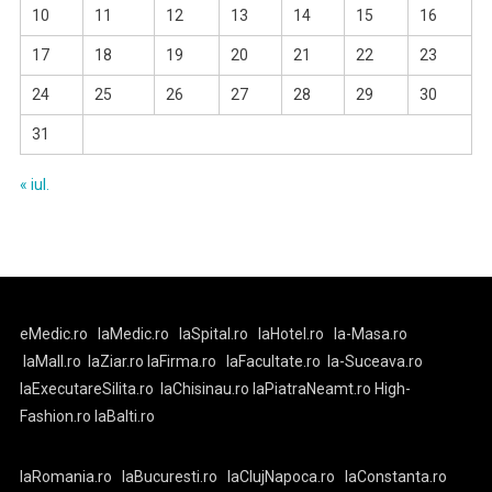
10
11
12
13
14
15
16
17
18
19
20
21
22
23
24
25
26
27
28
29
30
31
« iul.
eMedic.ro
laMedic.ro
laSpital.ro
laHotel.ro
la-Masa.ro
laMall.ro
laZiar.ro
laFirma.ro
laFacultate.ro
la-Suceava.ro
laExecutareSilita.ro
laChisinau.ro
laPiatraNeamt.ro
High-
Fashion.ro
laBalti.ro
laRomania.ro
laBucuresti.ro
laClujNapoca.ro
laConstanta.ro