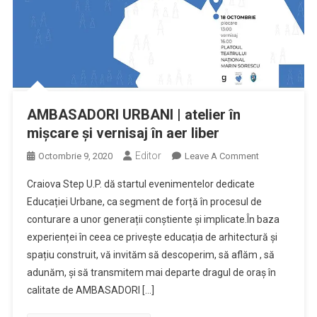
AMBASADORI URBANI | atelier în
mișcare și vernisaj în aer liber
Editor
On
Octombrie 9, 2020
Leave A Comment
AMBASADORI
Craiova Step U.P. dă startul evenimentelor dedicate
URBANI
Educației Urbane, ca segment de forță în procesul de
|
conturare a unor generații conștiente și implicate.În baza
Atelier
experienței în ceea ce privește educația de arhitectură și
În
Mișcare
spațiu construit, vă invităm să descoperim, să aflăm , să
Și
adunăm, și să transmitem mai departe dragul de oraș în
Vernisaj
calitate de AMBASADORI […]
În