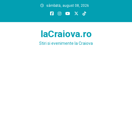
Skip
sâmbătă, august 08, 2026
to
content
laCraiova.ro
Stiri si evenimente la Craiova