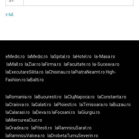
31
« iul.
eMedic.ro
laMedic.ro
laSpital.ro
laHotel.ro
la-Masa.ro
laMall.ro
laZiar.ro
laFirma.ro
laFacultate.ro
la-Suceava.ro
laExecutareSilita.ro
laChisinau.ro
laPiatraNeamt.ro
High-
Fashion.ro
laBalti.ro
laRomania.ro
laBucuresti.ro
laClujNapoca.ro
laConstanta.ro
laCraiova.ro
laGalati.ro
laPloiesti.ro
laTimisoara.ro
laBuzau.ro
laCalarasi.ro
laDeva.ro
laFocsani.ro
laGiurgiu.ro
laMiercureaCiuc.ro
laOradea.ro
laPitesti.ro
laRamnicuSarat.ro
laRamnicuValcea.ro
laDrobetaTurnuSeverin.ro