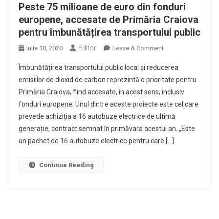
Peste 75 milioane de euro din fonduri
europene, accesate de Primăria Craiova
pentru îmbunătățirea transportului public
Editor
On
Iulie 10, 2020
Leave A Comment
Peste
Îmbunătățirea transportului public local şi reducerea
75
emisiilor de dioxid de carbon reprezintă o prioritate pentru
Milioane
Primăria Craiova, fiind accesate, în acest sens, inclusiv
De
fonduri europene. Unul dintre aceste proiecte este cel care
Euro
Din
prevede achiziția a 16 autobuze electrice de ultimă
Fonduri
generație, contract semnat în primăvara acestui an. „Este
Europene,
un pachet de 16 autobuze electrice pentru care […]
Accesate
De
Continue Reading
Primăria
Craiova
Pentru
Îmbunătățirea
Transportului