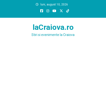
Skip
luni, august 10, 2026
to
content
laCraiova.ro
Stiri si evenimente la Craiova