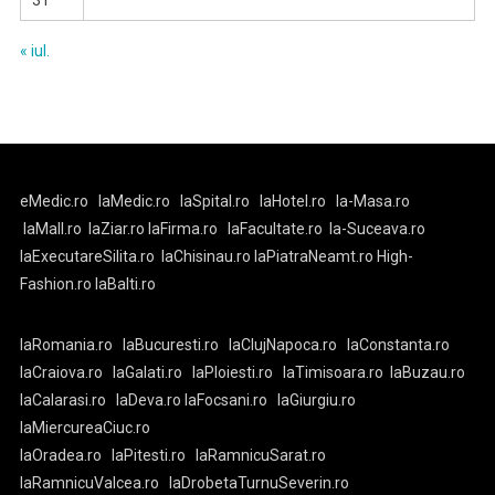
31
« iul.
eMedic.ro
laMedic.ro
laSpital.ro
laHotel.ro
la-Masa.ro
laMall.ro
laZiar.ro
laFirma.ro
laFacultate.ro
la-Suceava.ro
laExecutareSilita.ro
laChisinau.ro
laPiatraNeamt.ro
High-
Fashion.ro
laBalti.ro
laRomania.ro
laBucuresti.ro
laClujNapoca.ro
laConstanta.ro
laCraiova.ro
laGalati.ro
laPloiesti.ro
laTimisoara.ro
laBuzau.ro
laCalarasi.ro
laDeva.ro
laFocsani.ro
laGiurgiu.ro
laMiercureaCiuc.ro
laOradea.ro
laPitesti.ro
laRamnicuSarat.ro
laRamnicuValcea.ro
laDrobetaTurnuSeverin.ro