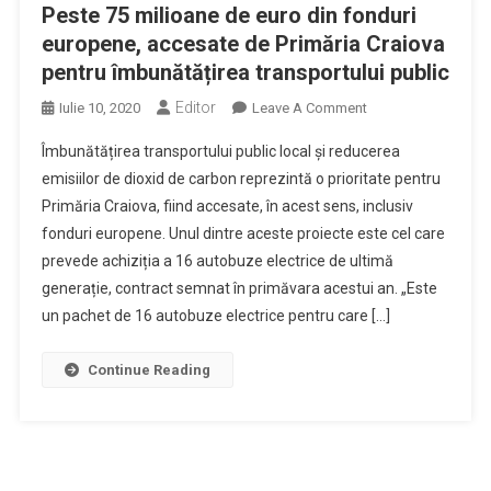
Peste 75 milioane de euro din fonduri
europene, accesate de Primăria Craiova
pentru îmbunătățirea transportului public
Editor
On
Iulie 10, 2020
Leave A Comment
Peste
Îmbunătățirea transportului public local şi reducerea
75
emisiilor de dioxid de carbon reprezintă o prioritate pentru
Milioane
Primăria Craiova, fiind accesate, în acest sens, inclusiv
De
fonduri europene. Unul dintre aceste proiecte este cel care
Euro
Din
prevede achiziția a 16 autobuze electrice de ultimă
Fonduri
generație, contract semnat în primăvara acestui an. „Este
Europene,
un pachet de 16 autobuze electrice pentru care […]
Accesate
De
Continue Reading
Primăria
Craiova
Pentru
Îmbunătățirea
Transportului