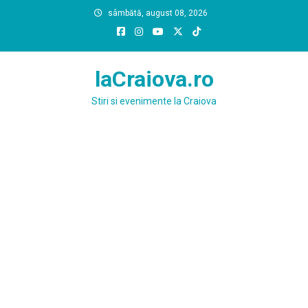
Skip
sâmbătă, august 08, 2026
to
content
laCraiova.ro
Stiri si evenimente la Craiova